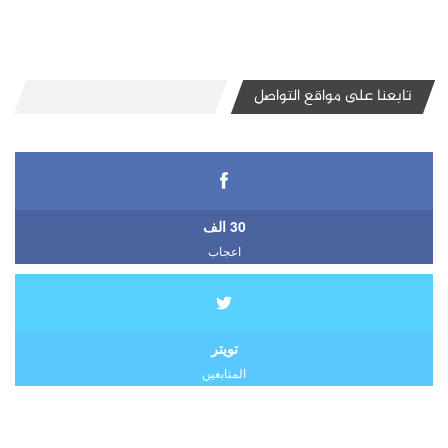
تابعنا على مواقع التواصل
30 الف
اعجاب
تويتر
المتابعين