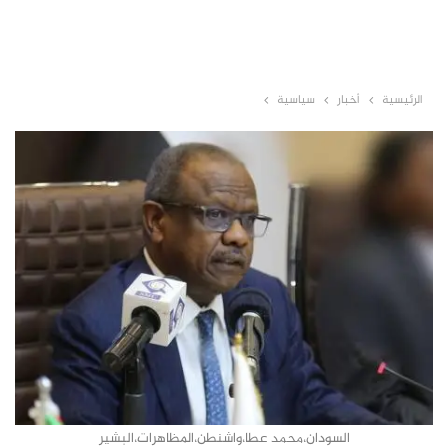
الرئيسية
أخبار
سياسية
السودان،محمد عطا،واشنطن،المظاهرات،البشير