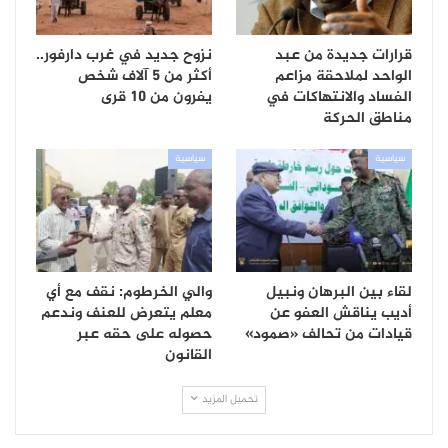
قرارات جديدة من عبد
نزوح جديد في غرب دارفور..
الواحد لملاحقة مزاعم
أكثر من 5 آلاف شخص
الفساد والانتهاكات في
يفرون من 10 قرى
مناطق الحركة
سياسية
سياسية
لقاء بين البرهان ونبيل
والي الخرطوم: نقف مع أي
أديب يناقش العفو عن
معلم يتعرض للعنف وندعم
قيادات من تحالف «صمود»
حصوله على حقه عبر
القانون
تحميل المزيد