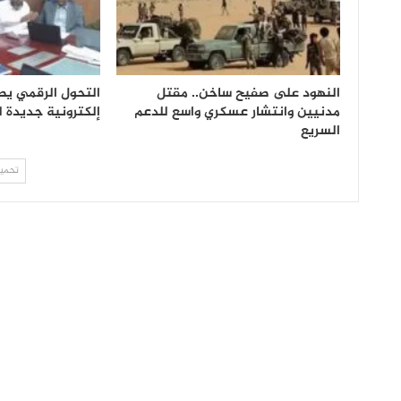
النهود على صفيح ساخن.. مقتل
التحول الرقمي يص
مدنيين وانتشار عسكري واسع للدعم
إلكترونية جديدة 
السريع
تحميل