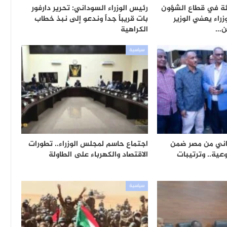
ئة في قطاع الشؤون
رئيس الوزراء السوداني: تحرير دارفور
زراء يعفي الوزير
بات قريباً جداً وندعو إلى نبذ خطاب
ن…
الكراهية
سياسية
8,70 سوداني من مصر ضمن
اجتماع حاسم لمجلس الوزراء.. تطورات
عية.. وترتيبات
الاقتصاد والكهرباء على الطاولة
سياسية