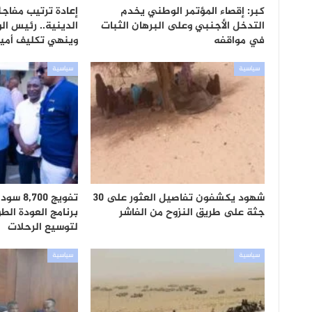
كبر: إقصاء المؤتمر الوطني يخدم
إعادة ترتيب مفاج
التدخل الأجنبي وعلى البرهان الثبات
الدينية.. رئيس الو
في مواقفه
وينهي تكليف أمي
سياسية
سياسية
شهود يكشفون تفاصيل العثور على 30
تفويج 0
جثة على طريق النزوح من الفاشر
برنامج العودة الطو
لتوسيع الرحلات
سياسية
سياسية