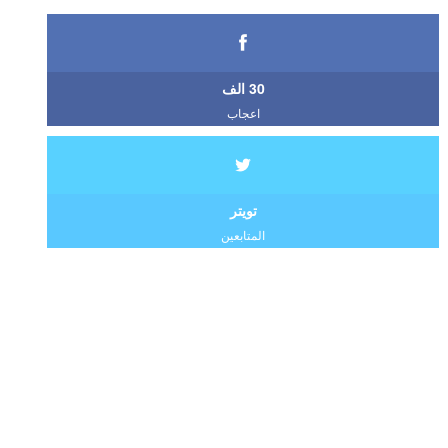
30 الف
اعجاب
تويتر
المتابعين