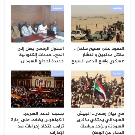
سياسية
سياسية
النهود على صفيح ساخن..
التحول الرقمي يصل إلى
مقتل مدنيين وانتشار
الحج.. خدمات إلكترونية
عسكري واسع للدعم السريع
جديدة لحجاج السودان
سياسية
سياسية
في بيان رسمي.. الجيش
بسبب الدعم السريع..
السوداني يحتفي بذكرى
الكونغرس يضغط على إدارة
السودنة ويؤكد مواصلة
ترامب لاتخاذ إجراءات ضد
الدفاع عن الوطن
الإمارات