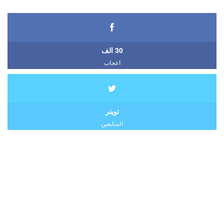
30 الف
اعجاب
تويتر
المتابعين