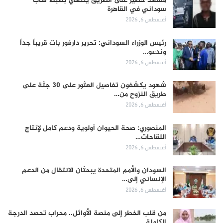
مشهد خطير على الطريق ينتهي بضبط شاب
سوداني في القاهرة
أغسطس 6, 2026
رئيس الوزراء السوداني: تحرير دارفور بات قريباً جداً
وندعو…
أغسطس 6, 2026
شهود يكشفون تفاصيل العثور على 30 جثة على
طريق النزوح من…
أغسطس 6, 2026
المنصوري: صحة الحيوان أولوية ودعم كامل لإنتاج
اللقاحات…
أغسطس 6, 2026
السودان والأمم المتحدة يبحثان الانتقال من الدعم
الإنساني إلى…
أغسطس 6, 2026
من قلب الخطر إلى منصة الأوائل.. محراب تحصد الدرجة
الكاملة