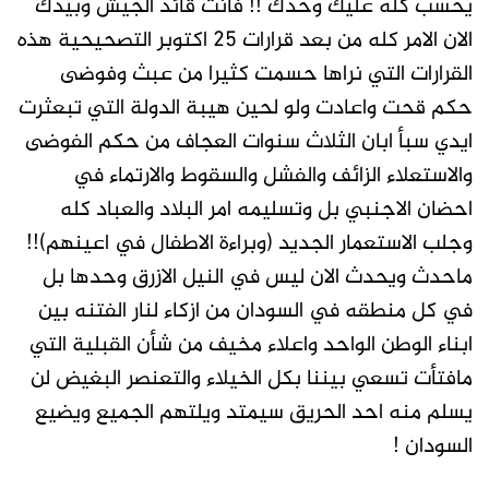
يحسب كله عليك وحدك !! فانت قائد الجيش وبيدك
الان الامر كله من بعد قرارات ٢٥ اكتوبر التصحيحية هذه
القرارات التي نراها حسمت كثيرا من عبث وفوضى
حكم قحت واعادت ولو لحين هيبة الدولة التي تبعثرت
ايدي سبأ ابان الثلاث سنوات العجاف من حكم الفوضى
والاستعلاء الزائف والفشل والسقوط والارتماء في
احضان الاجنبي بل وتسليمه امر البلاد والعباد كله
وجلب الاستعمار الجديد (وبراءة الاطفال في اعينهم)!!
ماحدث ويحدث الان ليس في النيل الازرق وحدها بل
في كل منطقه في السودان من ازكاء لنار الفتنه بين
ابناء الوطن الواحد واعلاء مخيف من شأن القبلية التي
مافتأت تسعي بيننا بكل الخيلاء والتعنصر البغيض لن
يسلم منه احد الحريق سيمتد ويلتهم الجميع ويضيع
السودان !