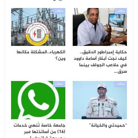
مقالات
مقالات
حكاية إمبراطور الدقيق..
الكهرباء..المشكلة مكانها
كيف نجت أبقار أسامة داوود
وين؟
في ملاعب الجولف بينما
سرق…
مقالات
مقالات
“حميدتي والخيانة”
جامعة خاصة تُنهي خدمات
(16) من أساتذتها عبر