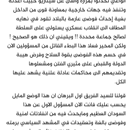
الواعي تحدثوا بمرارة وأسى عن سيناريو خبيث اعدته
وتنفذ فيه جهات خارجية بمعاونة قوى من الداخل
بغية إحداث فوضى عارمة بالبلاد تقود في نهايه
المطاف الى انقلاب عسكري يستولي على السلطة
لصالح جماعة محددة !! ويقيني ان ذلك هو الصحيح !
ولكن المحير فعلا هذا البطء القاتل من المسؤولين الان
في حسم هذه الفوضى بقوة السلاح وفرض هيبة
الدولة والقبض على مثيري الفتن ومشعلوها
وتقديمهم الى محاكمات عادلة علنية يشهد عليها
الكل.
قولنا للسيد الفريق اول البرهان ان هذا الوضع المايل
يحسب عليك فانت الان المسؤول الاول عن هذا
السودان العظيم ومايحدث فيه من انفلاتات امنية
وفوضى بالغة وتعقيدات في المشهد السياسي برمته