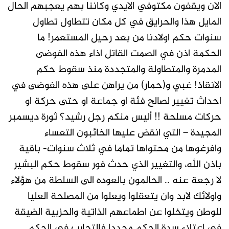
الان ويقفون مكتوفي الايدي وكاننا بهم يعجبهم الحال
المايل هذا والحرايق في كل مكان تتطاول تطاول
سنوات حكم اولادنا من بعد رحيل المستعمر! ما
الحكمة اذن في الصمت القاتل اذاء هذه الفوضى
المدمرة والمتطاولة والمتجددة منذ سقوط حكم
الانقاذ! غبي و(حمار) من يراهن على هذه الفوضى في
احداث تغيير لصالح فئة او جماعة او حتى حركة او
حركات مسلحة !! أليس منكم رجل رشيد؟ ثورة ديسمبر
المجيدة – التي انقض عليها الخائبون التعساء
وافرغوها من محتواها تماما في ثلاث سنوات- باقية
باذن الله، والتغيير الذي حدث فور سقوط حكم البشير
لا رجعة عنه .. الحالمون بالعوده الى السلطة من هؤلاء
واولائك لابد وان يتعقلوا ويعلوا من المصلحة العليا
للوطن ويتخلوا عن اطماعهم الذاتية والحزبية الضيقة
في اعتلاء سدة الحكم مجددا فالتجارب في الحكم