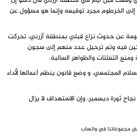
تي وقعت قبل أيام في منطقة آزرني قال دقلو إن
 إلى الخرطوم مجرد توقيعه وإنما هو مسؤول عن
علومة عن حدوث نزاع قبلي بمنطقة آزرني، تحركت
كين فيه وتم ترحيل عدد منهم إلى سجون
منع التفلتات والظواهر السالبة.
سلام المجتمعي، و وضع قانون ينظم أعمالها لأداء
اح ثورة ديسمبر، وإن الاستهداف لا يزال