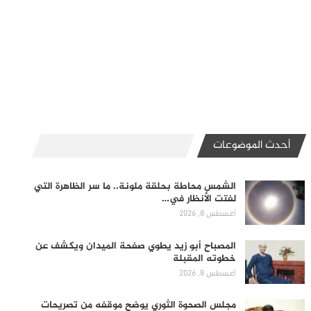
أحدث الموضوعات
الشمس محاطة بحلقة ملونة.. ما سر الظاهرة التي
لفتت الأنظار في…
أغسطس 8, 2026
المصباح أبو زيد يطوي صفحة الميدان ويكشف عن
خطوته المقبلة
أغسطس 8, 2026
مجلس الصحوة الثوري يوضح موقفه من تصريحات