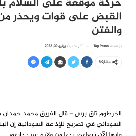
حركة موقعة على السلام بال
القبض على قوات ويحذر من س
والفتن
آخر تحديث
يوليو 30, 2022
بواسطة
Tag Press
مشاركة
الخرطوم تاق برس – قال الفريق محمد حمدان 
السوداني في تصريح للإذاعة السودانية إن البلا
وإنها الآن تتعافى بدءا من ولاية غرب دارفور.