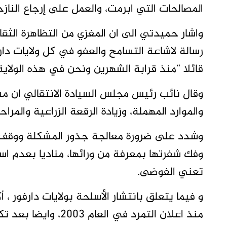
المصالحات التي ابرمت، والعمل على إرجاع النازح
واشار حميدتي الى ان المغزي من التظاهرة الثق
رسالة لاشاعة التسامح والعفو في كل ولايات دار
قائلا “منذ قرابة الشهرين ونحن في هذه الولاية
وقال نائب رئيس مجلس السيادة الانتقالي ان مش
والموارد المهملة، وزيادة الرقعة الزراعية والمرا
وشدد على ضرورة معالجة جذور المشكلة ووقف الف
وفك شفرتها بمعرفة من ورائها، مناديا بعدم است
تعني الفوضى.
و فيما يتعلق بانتشار الأسلحة بولايات دارفور ، 
منذ اعلان التمرد في العام ٢٠٠٣، وايضا بعد تكوين الدفاع الشعبي، وحرس الحدود وأمن القبائل.