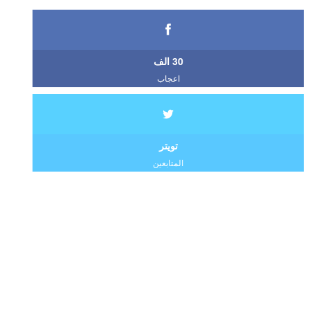
30 الف
اعجاب
تويتر
المتابعين