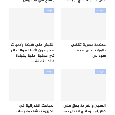
على يد ابنها في أمبدة
مسلح في أم درمان
حوادث
حوادث
محكمة مصرية تقضي
القبض على شبكة وكميات
بالمؤبد على طبيب
ضخمة من الأسلحة والذخائر
سوداني
في عملية أمنية بقيادة
قائد منطقة…
حوادث
حوادث
السجن والغرامة بحق فني
المباحث الفدرالية في
كهرباء سوداني انتحل صفة
الجزيرة تكشف ملابسات