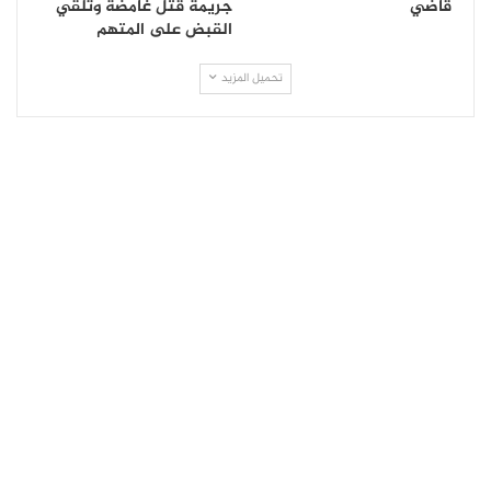
قاضي
جريمة قتل غامضة وتلقي
القبض على المتهم
تحميل المزيد