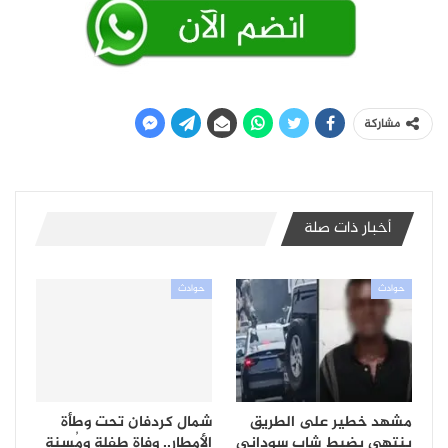
مشاركة
أخبار ذات صلة
حوادث
حوادث
مشهد خطير على الطريق
شمال كردفان تحت وطأة
ينتهي بضبط شاب سوداني
الأمطار.. وفاة طفلة ومُسنة