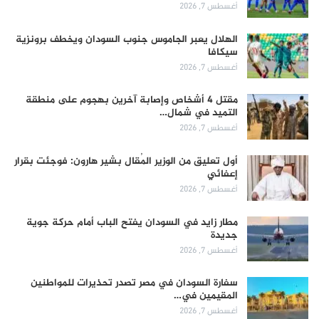
أغسطس 7, 2026
الهلال يعبر الجاموس جنوب السودان ويخطف برونزية
سيكافا
أغسطس 7, 2026
مقتل 4 أشخاص وإصابة آخرين بهجوم على منطقة
التميد في شمال…
أغسطس 7, 2026
أول تعليق من الوزير المُقال بشير هارون: فوجئت بقرار
إعفائي
أغسطس 7, 2026
مطار زايد في السودان يفتح الباب أمام حركة جوية
جديدة
أغسطس 7, 2026
سفارة السودان في مصر تصدر تحذيرات للمواطنين
المقيمين في…
أغسطس 7, 2026