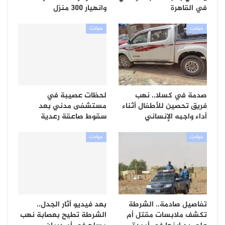
في القاهرة
وانهيار 300 منزل
حوادث
حوادث
صدمة في كسلا.. نهب
لحظات عصيبة في
فريق تحصين للأطفال أثناء
مستشفى مدني بعد
أداء واجبه الإنساني
سقوط صاعقة رعدية
حوادث
حوادث
تفاصيل صادمة.. الشرطة
بعد فيديو أثار الجدل..
تكشف ملابسات مقتل أم
الشرطة تطيح بعصابة نهب