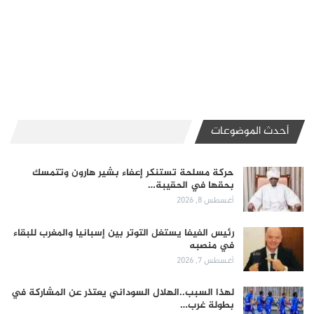
أحدث الموضوعات
حركة مسلحة تستنكر إعفاء بشير هارون وتتمسك
بحقها في الحقيبة…
أغسطس 8, 2026
رئيس الفيفا يستغل التوتر بين إسبانيا والمغرب للبقاء
في منصبه
أغسطس 7, 2026
لهذا السبب..الهلال السوداني يعتذر عن المشاركة في
بطولة غرب…