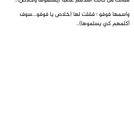
فقالت من كانت أشدهم غضباً (يسلموها وخلاص)..
واسمها فوفو ؛ فقلت لها (خلاص يا فوفو…سوف
أكلمهم كي يسلموها)..