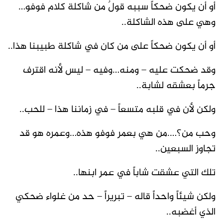
أو أن يكون ضحكاً سببه قولٌ من شاكلة كلام فوفو…
وهي على هذه الشاكلة..
أو أن يكون ضحكاً على من كان في شاكلة طبيبنا هذا..
وقد ضحكت عليه – ومنه…وفيه – ليس لأنه اقترف
جرماً بعشقه لشابة..
ولكن لأن في قلبه متسعاً – في زماننا هذا – للحب..
وحب من؟….من هي بعمر فوفو هذه…وعمره هو قد
تجاوز السبعين..
تلك التي عشقت شاباً في عمر ابنها..
ولكن شيئاً واحداً قاله – تبريراً – حد من غلواء ضحكي
الذي أغضبه..