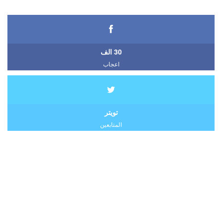
30 الف
اعجاب
تويتر
المتابعين