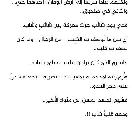
ولكنهما عادا سريعاً إلى أرض الوطن ؛ أحدهما حي…
والثاني في صندوق..
ففي يومٍ شائب جرت معركة بين شائبٍ وشاب..
أي بين ما يُوصف به الشِيب – من الرجال – وما كان
يصف به قلبه..
فانهزم الذي كان يراهن عليه…وعلى شبابه..
هُزم رغم إمداده له بمعينات – عصرية – تجعله قادراً
على دحر العدو..
فشيع الجسد المسن إلى مثواه الأخير..
ومعه قلبٌ شاب !!.