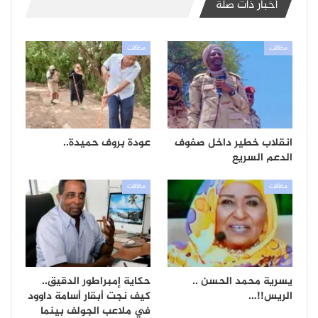
أخبار ذات صلة
مقالات
مقالات
انقلاب خطير داخل صفوف
عودة بروف حميدة..
الدعم السريع
مقالات
مقالات
يسرية محمد الحسن ..
حكاية إمبراطور الدقيق..
الريس!!…
كيف نجت أبقار أسامة داوود
في ملاعب الجولف بينما