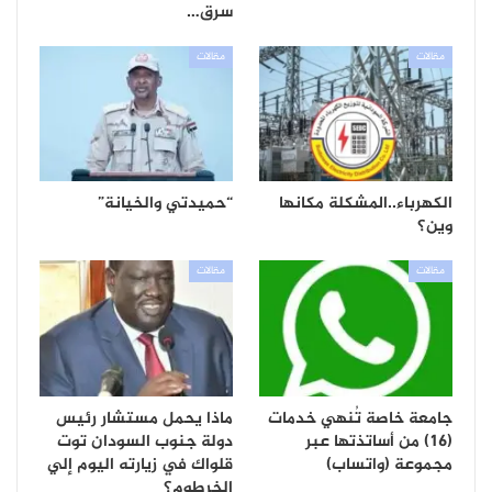
سرق…
مقالات
مقالات
الكهرباء..المشكلة مكانها
“حميدتي والخيانة”
وين؟
مقالات
مقالات
جامعة خاصة تُنهي خدمات
ماذا يحمل مستشار رئيس
(16) من أساتذتها عبر
دولة جنوب السودان توت
مجموعة (واتساب)
قلواك في زيارته اليوم إلي
الخرطوم؟