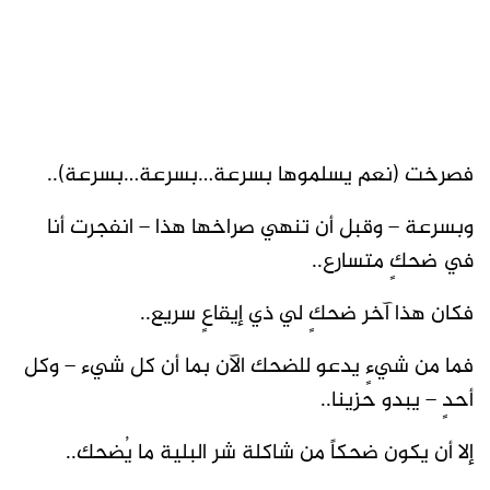
فصرخت (نعم يسلموها بسرعة…بسرعة…بسرعة)..
وبسرعة – وقبل أن تنهي صراخها هذا – انفجرت أنا
في ضحكٍ متسارع..
فكان هذا آخر ضحكٍ لي ذي إيقاعٍ سريع..
فما من شيءٍ يدعو للضحك الآن بما أن كل شيء – وكل
أحدٍ – يبدو حزينا..
إلا أن يكون ضحكاً من شاكلة شر البلية ما يُضحك..