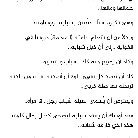
جمالها ومالها..
وهي تكبره سناً…فتُفتن بشبابه…ووسامته..
وبدلاً من أن يتعلم علمته (المعلمة) دروساً في
الغواية…إلى أن ذبل شبابه..
وكاد أن يضيع منه كلا الشباب والتعليم..
كاد أن يفقد كل شيء…لولا أن أنقذته شابة من بلدته
تربطه بها صلة قربى..
ويُفترض أن يُسمى الفيلم شباب رجل…لا امرأة..
فقد أوشك أن يفقد شبابه ليضحى كحال بطل كلمتنا
هذه الذي فارقه شبابه..