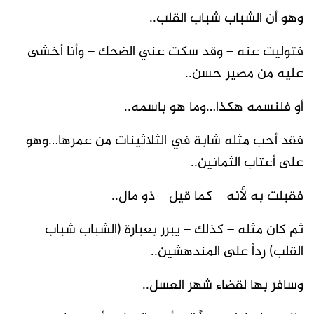
وهو أن الشباب شباب القلب..
فتوليت عنه – وقد سكت عني الضحك – وأنا أخشى
عليه من مصير حسن..
أو فلنسمه هكذا…وما هو باسمه..
فقد أحب مثله شابة في الثلاثينات من عمرها…وهو
على أعتاب الثمانين..
فقبلت به لأنه – كما قيل – ذو مال..
ثم كان مثله – كذلك – يبرر بعبارة (الشباب شباب
القلب) رداً على المندهشين..
وسافر بها لقضاء شهر العسل..