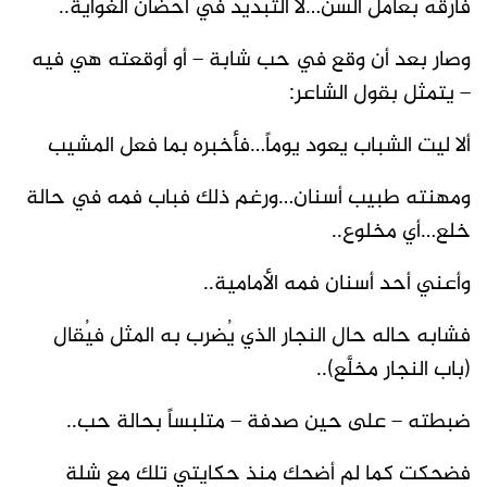
فارقه بعامل السن…لا التبديد في أحضان الغواية..
وصار بعد أن وقع في حب شابة – أو أوقعته هي فيه
– يتمثل بقول الشاعر:
ألا ليت الشباب يعود يوماً…فأخبره بما فعل المشيب
ومهنته طبيب أسنان…ورغم ذلك فباب فمه في حالة
خلع…أي مخلوع..
وأعني أحد أسنان فمه الأمامية..
فشابه حاله حال النجار الذي يُضرب به المثل فيُقال
(باب النجار مخلَّع)..
ضبطته – على حين صدفة – متلبساً بحالة حب..
فضحكت كما لم أضحك منذ حكايتي تلك مع شلة