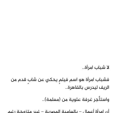
لا شباب امرأة..
فشباب امرأة هو اسم فيلمٍ يحكي عن شابٍ قدم من
الريف ليدرس بالقاهرة..
واستأجر غرفة علوية من (معلمة)..
أي امرأة أعمال – بالعامية المصرية – غير متزوجة رغم