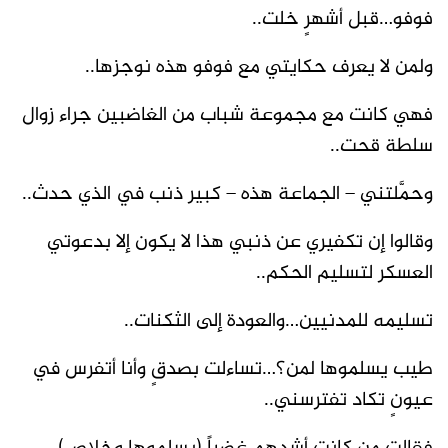
فوفو…قبل أشهرٍ خلت..
ولمن لا يعرف حكايتي مع فوفو هذه نوجزها..
فهي كانت مع مجموعة شباب من الغاضبين جراء زوال
سلطة قحت..
وحمَّلتني – الجماعة هذه – كبير ذنب في الذي حدث..
وقالوا إن تكفيري عن ذنبي هذا لا يكون إلا بدعوتي
العسكر لتسليم الحكم..
تسليمه للمدنيين…والعودة إلى الثكنات..
طيب يسلموها لمن؟…تساءلت بصدقٍ وأنا أتفرس في
عيونٍ تكاد تفترسني..