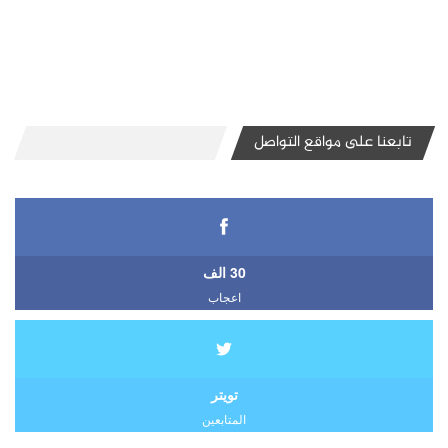
تابعنا على مواقع التواصل
30 الف
اعجاب
تويتر
المتابعين