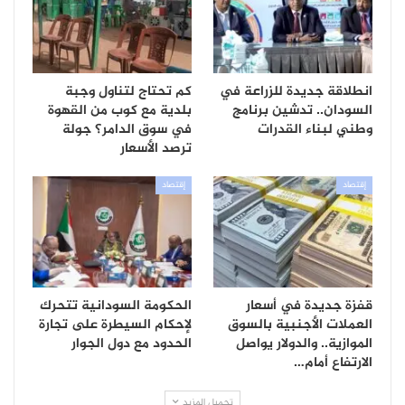
انطلاقة جديدة للزراعة في
كم تحتاج لتناول وجبة
السودان.. تدشين برنامج
بلدية مع كوب من القهوة
وطني لبناء القدرات
في سوق الدامر؟ جولة
ترصد الأسعار
إقتصاد
إقتصاد
قفزة جديدة في أسعار
الحكومة السودانية تتحرك
العملات الأجنبية بالسوق
لإحكام السيطرة على تجارة
الموازية.. والدولار يواصل
الحدود مع دول الجوار
الارتفاع أمام…
تحميل المزيد