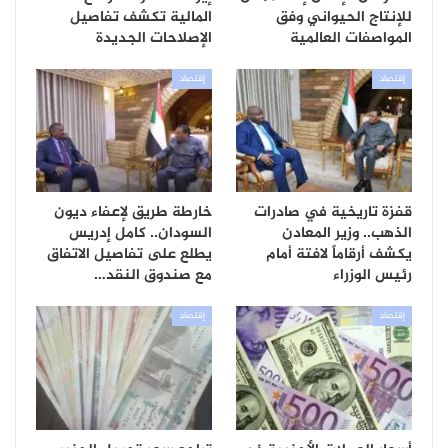
للإنتاج الحيواني وفق
المالية تكشف تفاصيل
المواصفات العالمية
الإصلاحات الجديدة
إقتصاد
إقتصاد
قفزة تاريخية في صادرات
خارطة طريق لإعفاء ديون
الذهب.. وزير المعادن
السودان.. كامل إدريس
يكشف أرقاماً لافتة أمام
يطلع على تفاصيل الاتفاق
رئيس الوزراء
مع صندوق النقد…
إقتصاد
إقتصاد