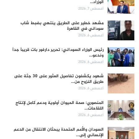
الوزراء…
أغسطس 7, 2026
مشهد خطير على الطريق ينتهي بضبط شاب
سوداني في القاهرة
أغسطس 6, 2026
رئيس الوزراء السوداني: تحرير دارفور بات قريباً جداً
وندعو…
أغسطس 6, 2026
شهود يكشفون تفاصيل العثور على 30 جثة على
طريق النزوح من…
أغسطس 6, 2026
المنصوري: صحة الحيوان أولوية ودعم كامل لإنتاج
اللقاحات…
أغسطس 6, 2026
السودان والأمم المتحدة يبحثان الانتقال من الدعم
الإنساني إلى…