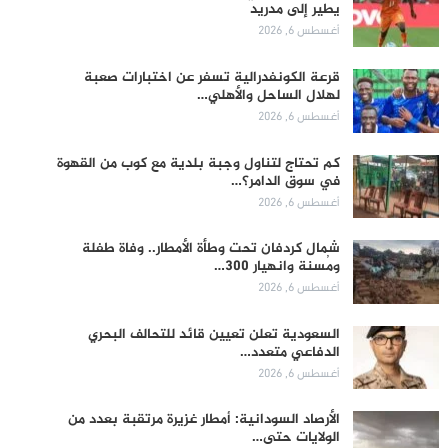
يطير إلى مدريد
أغسطس 6, 2026
قرعة الكونفدرالية تسفر عن اختبارات صعبة
لهلال الساحل والأهلي…
أغسطس 6, 2026
كم تحتاج لتناول وجبة بلدية مع كوب من القهوة
في سوق الدامر؟…
أغسطس 6, 2026
شمال كردفان تحت وطأة الأمطار.. وفاة طفلة
ومُسنة وانهيار 300…
أغسطس 6, 2026
السعودية تعلن تعيين قائد للتحالف البحري
الدفاعي متعدد…
أغسطس 6, 2026
الأرصاد السودانية: أمطار غزيرة مرتقبة بعدد من
الولايات حتى…