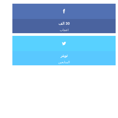
30 الف
اعجاب
تويتر
المتابعين