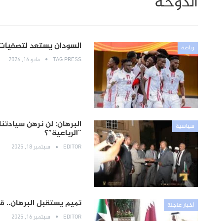
الدوحة
السودان يستعد لتصفيات أ
رياضة
TAG PRESS
مايو 16, 2026
البرهان: لن نرهن سيادتنا
سياسية
“الرباعية”؟
EDITOR
سبتمبر 18, 2025
تميم يستقبل البرهان.. ق
أخبار عاجلة
EDITOR
سبتمبر 16, 2025