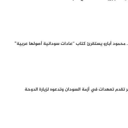
. محمود أبارو يستقرئ كتاب “عادات سودانية أصولها عربية”
 تقدم تعهدات في أزمة السودان وتدعوه لزيارة الدوحة