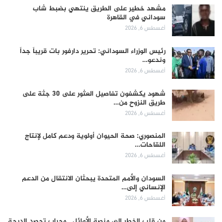
مشهد خطير على الطريق ينتهي بضبط شاب
سوداني في القاهرة
أغسطس 6, 2026
رئيس الوزراء السوداني: تحرير دارفور بات قريباً جداً
وندعو…
أغسطس 6, 2026
شهود يكشفون تفاصيل العثور على 30 جثة على
طريق النزوح من…
أغسطس 6, 2026
المنصوري: صحة الحيوان أولوية ودعم كامل لإنتاج
اللقاحات…
أغسطس 6, 2026
السودان والأمم المتحدة يبحثان الانتقال من الدعم
الإنساني إلى…
أغسطس 6, 2026
من قلب الخطر إلى منصة الأوائل.. محراب تحصد الدرجة