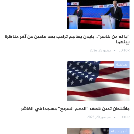
“يا له من خاسر”.. بايدن يهاجم ترامب بعد عامين من آخر مناظرة
بينهما
EDITOR
يونيو 28, 2026
سياسية
واشنطن تدين قصف “الدعم السريع” مسجدا في الفاشر
EDITOR
سبتمبر 20, 2025
أخبار عاجلة