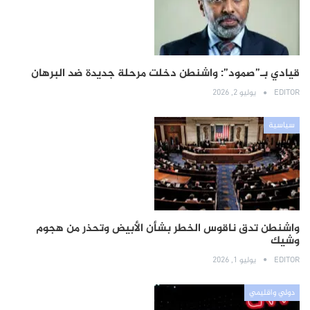
قيادي بـ”صمود”: واشنطن دخلت مرحلة جديدة ضد البرهان
EDITOR
يوليو 2, 2026
سياسية
واشنطن تدق ناقوس الخطر بشأن الأبيض وتحذر من هجوم
وشيك
EDITOR
يوليو 1, 2026
دولي واقليمي