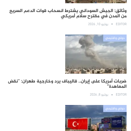
وثائق: الجيش السوداني يشترط انسحاب قوات الدعم السريع
من المدن في مقترح سلام أمريكي
EDITOR
يوليو 10, 2026
دولي واقليمي
ضربات أمريكا على إيران.. قاليباف يرد وخارجية طهران: “نقض
المعاهدة”
EDITOR
يوليو 8, 2026
دولي واقليمي