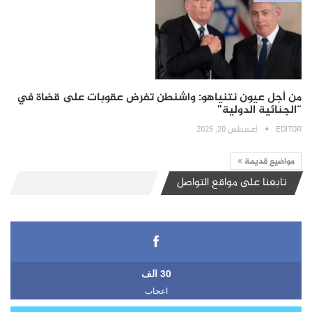
من أجل عيون نتنياهو: واشنطن تفرض عقوبات على قضاة في
“الجنائية الدولية”
EDITOR
أغسطس 20, 2025
مواضيع قديمة
تابعنا على مواقع التواصل
30 الف
اعجاب