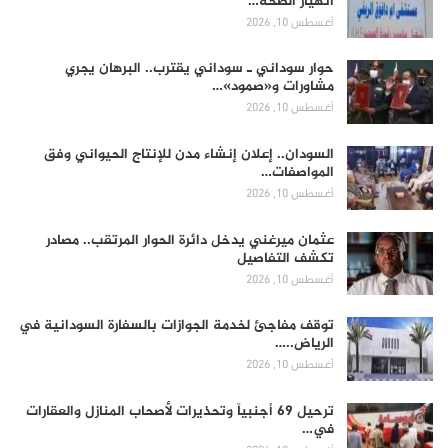
انهيار الصحة…
أغسطس 10, 2026
حوار سوداني ـ سوداني يقترب.. البرهان يجري
مشاورات و«صمود»…
أغسطس 10, 2026
السودان.. إعلان إنشاء مدن للإنتاج الحيواني وفق
المواصفات…
أغسطس 10, 2026
عثمان ميرغني يدخل دائرة الحوار المرتقب.. مصادر
تكشف التفاصيل
أغسطس 10, 2026
توقف مفاجئ لخدمة الجوازات بالسفارة السودانية في
الرياض..…
أغسطس 10, 2026
ترحيل 69 أجنبياً وتحذيرات لأصحاب المنازل والعقارات
في…