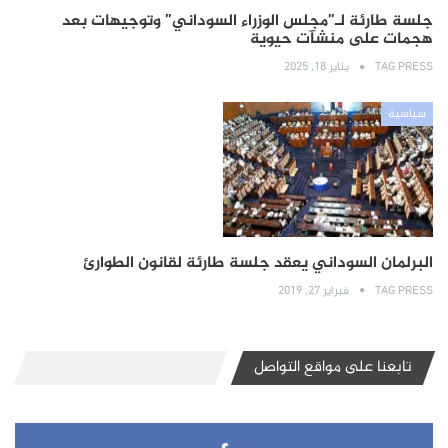
جلسة طارئة لـ”مجلس الوزراء السوداني” وتوجيهات بعد
هجمات على منشآت حيوية
TAG PRESS
يناير 18, 2025
سياسية
البرلمان السوداني يعقد جلسة طارئة لقانون الطوارئ
TAG PRESS
فبراير 27, 2019
تابعنا على مواقع التواصل