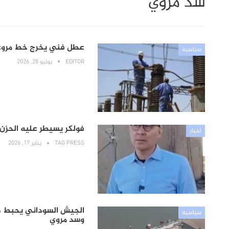
سد مروي
عطل فني يخرج خط مروي – عط
سياسية
EDITOR
يوليو 28, 2026
فولكر يسيطر عليه الحزن
أخبار
TAG PRESS
يناير 17, 2026
سياسية
وسد مروي