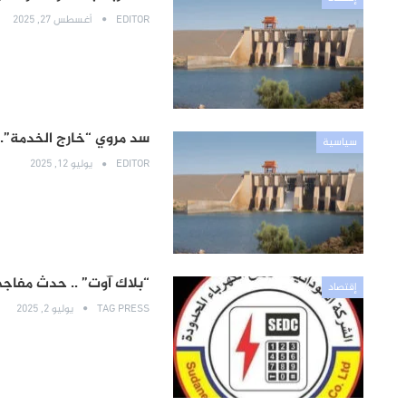
EDITOR
أغسطس 27, 2025
سد مروي “خارج الخدمة”..
سياسية
EDITOR
يوليو 12, 2025
“بلاك آوت” .. حدث مفاج
إقتصاد
TAG PRESS
يوليو 2, 2025