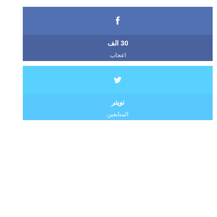
30 الف
اعجاب
تويتر
المتابعين