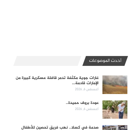
أحدث الموضوعات
غارات جوية مكثفة تدمر قافلة عسكرية كبيرة من
الإمارات قادمة…
أغسطس 6, 2026
عودة بروف حميدة..
أغسطس 6, 2026
صدمة في كسلا.. نهب فريق تحصين للأطفال