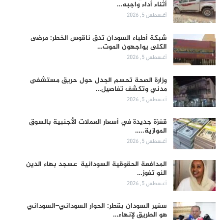
أثناء أداء واجبه…
أغسطس 5, 2026
شبكة أطباء السودان تدق ناقوس الخطر: مرضى
الكلى يواجهون الموت…
أغسطس 5, 2026
وزارة الصحة تحسم الجدل حول حريق مستشفى
مدني وتكشف تفاصيل…
أغسطس 5, 2026
قفزة جديدة في أسعار العملات الأجنبية بالسوق
الموازية..…
أغسطس 5, 2026
المدافعة الحقوقية السودانية عسجد بهاء الدين
النو تفوز…
أغسطس 5, 2026
سفير السودان بقطر: الحوار السوداني–السوداني
هو الطريق لإنهاء…