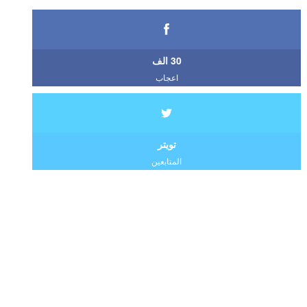
30 الف
اعجاب
تويتر
المتابعين