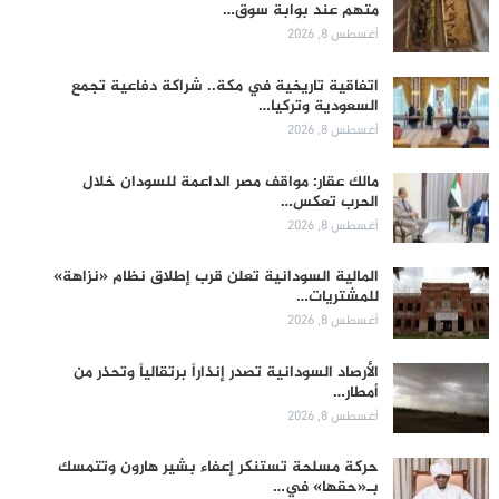
متهم عند بوابة سوق…
أغسطس 8, 2026
اتفاقية تاريخية في مكة.. شراكة دفاعية تجمع
السعودية وتركيا…
أغسطس 8, 2026
مالك عقار: مواقف مصر الداعمة للسودان خلال
الحرب تعكس…
أغسطس 8, 2026
المالية السودانية تعلن قرب إطلاق نظام «نزاهة»
للمشتريات…
أغسطس 8, 2026
الأرصاد السودانية تصدر إنذاراً برتقالياً وتحذر من
أمطار…
أغسطس 8, 2026
حركة مسلحة تستنكر إعفاء بشير هارون وتتمسك
بـ«حقها» في…