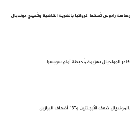
برتغال الى دوري الـ16..رصاصة راموس تُسقط كرواتيا بالضربة القاضية وتُحيي مونديال
تُغادر المونديال بهزيمة مُحبطة أمام سويسرا
ل ضعف الأرجنتين و”3″ أضعاف البرازيل