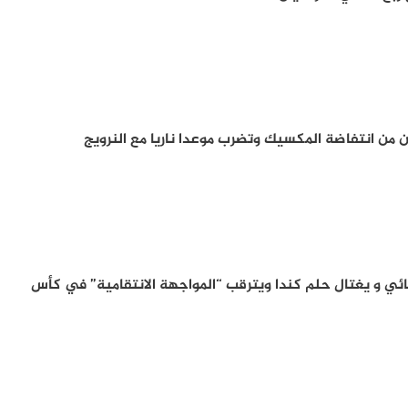
ن من انتفاضة المكسيك وتضرب موعدا ناريا مع النرويج
هائي و يغتال حلم كندا ويترقب “المواجهة الانتقامية” في كأس