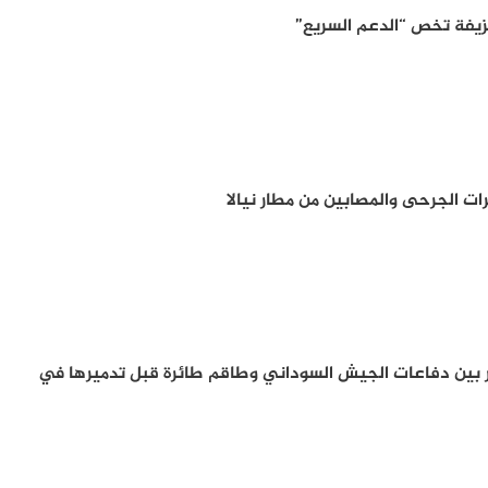
يفة تخص “الدعم السريع”
ت الجرحى والمصابين من مطار نيالا
ار بين دفاعات الجيش السوداني وطاقم طائرة قبل تدميرها في