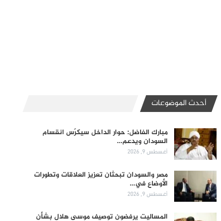
أحدث الموضوعات
مبارك الفاضل: حوار الداخل سيكرّس انقسام
السودان ويدعم…
أغسطس 9, 2026
مصر والسودان تبحثان تعزيز العلاقات وتطورات
الأوضاع في…
أغسطس 9, 2026
المساليت يرفضون توصيف موسى هلال بشأن