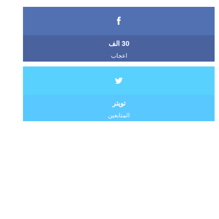
30 الف
اعجاب
تويتر
المتابعين