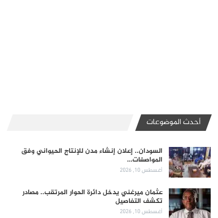
أحدث الموضوعات
السودان.. إعلان إنشاء مدن للإنتاج الحيواني وفق
المواصفات…
أغسطس 10, 2026
عثمان ميرغني يدخل دائرة الحوار المرتقب.. مصادر
تكشف التفاصيل
أغسطس 10, 2026