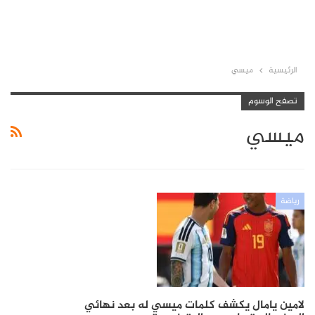
الرئيسية
ميسي
تصفح الوسوم
ميسي
رياضة
لامين يامال يكشف كلمات ميسي له بعد نهائي