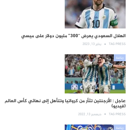
الهلال السعودي يعرض “300” مليون دولار على ميسي
TAG PRESS
يناير 13, 2023
رياضة
عاجل : الأرجنتين تثأر من كرواتيا وتتأهل إلى نهائي كأس العالم
(فيديو)
TAG PRESS
ديسمبر 13, 2022
رياضة