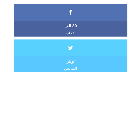
30 الف
اعجاب
تويتر
المتابعين