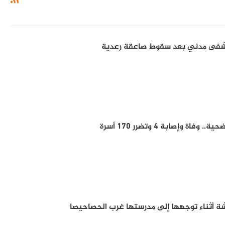
فى مدني بعد سقوط صاعقة رعدية
ة وإصابة 4 وتضرر 170 أسرة
ة أثناء توجهها إلى مدرستها غرب الحصاحيصا