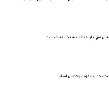
تول في ظروف غامضة بجامعة الجزيرة
صفة جدارية قوية وهطول أمطار