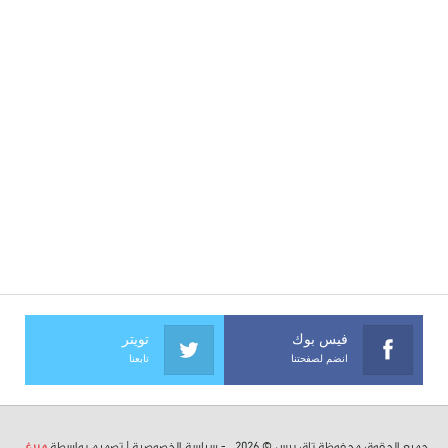
فيس بوك
تويتر
انضم لصفحتنا
تابعنا
جميع الحقوق محفوظة تاق برس © 2026 . -
سياسة الخصوصية
| تصميم بواسطة
ميرغ
.