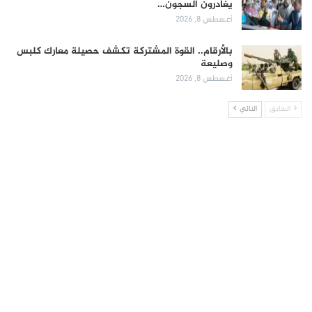
يغادرون السجون…
أغسطس 8, 2026
بالأرقام.. القوة المشتركة تكشف حصيلة معارك كلبس
وصليعة
أغسطس 8, 2026
السابق
التالي