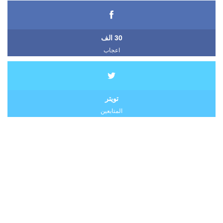
30 الف
اعجاب
تويتر
المتابعين