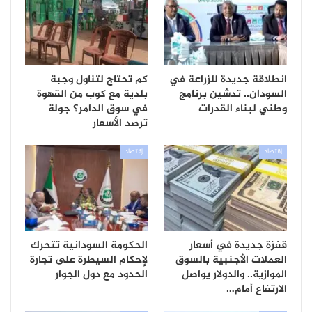
انطلاقة جديدة للزراعة في
كم تحتاج لتناول وجبة
السودان.. تدشين برنامج
بلدية مع كوب من القهوة
وطني لبناء القدرات
في سوق الدامر؟ جولة
ترصد الأسعار
إقتصاد
إقتصاد
قفزة جديدة في أسعار
الحكومة السودانية تتحرك
العملات الأجنبية بالسوق
لإحكام السيطرة على تجارة
الموازية.. والدولار يواصل
الحدود مع دول الجوار
الارتفاع أمام…