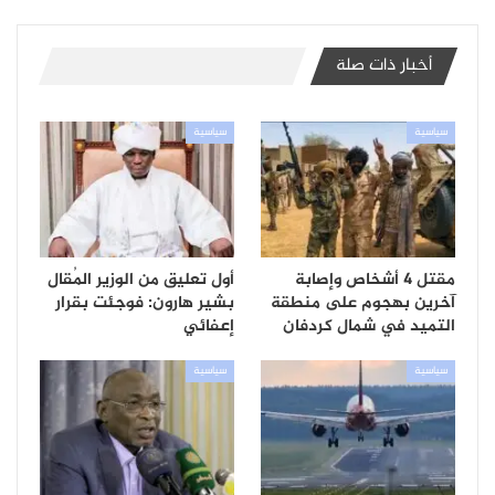
أخبار ذات صلة
سياسية
سياسية
مقتل 4 أشخاص وإصابة
أول تعليق من الوزير المُقال
آخرين بهجوم على منطقة
بشير هارون: فوجئت بقرار
التميد في شمال كردفان
إعفائي
سياسية
سياسية