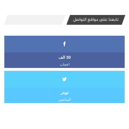
تابعنا على مواقع التواصل
30 الف
اعجاب
تويتر
المتابعين