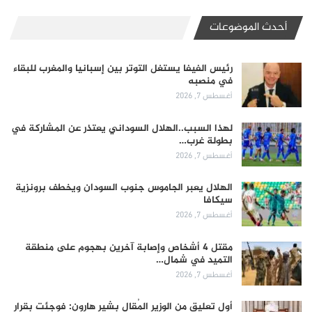
أحدث الموضوعات
رئيس الفيفا يستغل التوتر بين إسبانيا والمغرب للبقاء
في منصبه
أغسطس 7, 2026
لهذا السبب..الهلال السوداني يعتذر عن المشاركة في
بطولة غرب…
أغسطس 7, 2026
الهلال يعبر الجاموس جنوب السودان ويخطف برونزية
سيكافا
أغسطس 7, 2026
مقتل 4 أشخاص وإصابة آخرين بهجوم على منطقة
التميد في شمال…
أغسطس 7, 2026
أول تعليق من الوزير المُقال بشير هارون: فوجئت بقرار