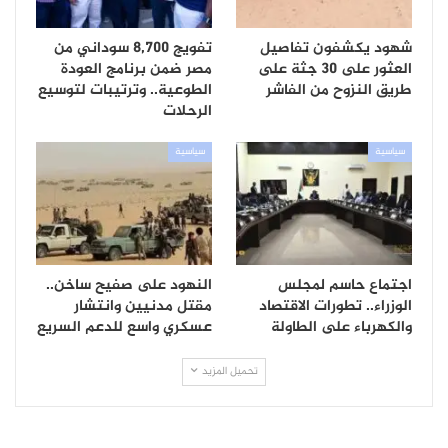
شهود يكشفون تفاصيل
تفويج 8,700 سوداني من
العثور على 30 جثة على
مصر ضمن برنامج العودة
طريق النزوح من الفاشر
الطوعية.. وترتيبات لتوسيع
الرحلات
سياسية
سياسية
اجتماع حاسم لمجلس
النهود على صفيح ساخن..
الوزراء.. تطورات الاقتصاد
مقتل مدنيين وانتشار
والكهرباء على الطاولة
عسكري واسع للدعم السريع
تحميل المزيد