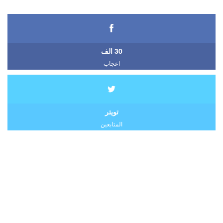
30 الف
اعجاب
تويتر
المتابعين