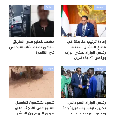
سياسية
حوادث
إعادة ترتيب مفاجئة في
مشهد خطير على الطريق
قطاع الشؤون الدينية..
ينتهي بضبط شاب سوداني
رئيس الوزراء يعفي الوزير
في القاهرة
وينهي تكليف أمين…
سياسية
سياسية
رئيس الوزراء السوداني:
شهود يكشفون تفاصيل
تحرير دارفور بات قريباً جداً
العثور على 30 جثة على
وندعو إلى نبذ خطاب
طريق النزوح من الفاشر