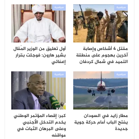
سياسية
سياسية
مقتل 4 أشخاص وإصابة
أول تعليق من الوزير المُقال
آخرين بهجوم على منطقة
بشير هارون: فوجئت بقرار
التميد في شمال كردفان
إعفائي
سياسية
سياسية
مطار زايد في السودان
كبر: إقصاء المؤتمر الوطني
يفتح الباب أمام حركة جوية
يخدم التدخل الأجنبي
جديدة
وعلى البرهان الثبات في
مواقفه