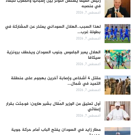
رئيس الفيفا يستغل التوتر بين إسبانيا والمغرب للبقاء
في منصبه
أغسطس 7, 2026
لهذا السبب..الهلال السوداني يعتذر عن المشاركة في
بطولة غرب…
أغسطس 7, 2026
الهلال يعبر الجاموس جنوب السودان ويخطف برونزية
سيكافا
أغسطس 7, 2026
مقتل 4 أشخاص وإصابة آخرين بهجوم على منطقة
التميد في شمال…
أغسطس 7, 2026
أول تعليق من الوزير المُقال بشير هارون: فوجئت بقرار
إعفائي
أغسطس 7, 2026
مطار زايد في السودان يفتح الباب أمام حركة جوية