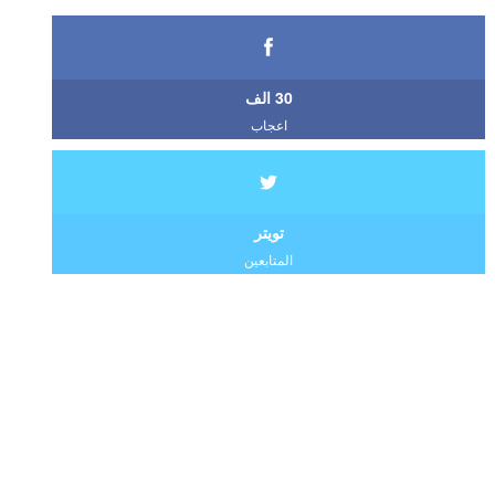
30 الف
اعجاب
تويتر
المتابعين