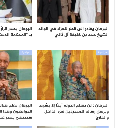
البرهان يغادر الى قطر للعزاء في الوالد
البرهان يصدر قرارً
الشيخ حمد بن خليفة آل ثاني
بـ “المحكمة الدست
سياسية
سياسية
البرهان : لن نسلم الدولة أبدًا إلا بشرط
البرهان:نعلم هنا
ويرسل رسالة للمتمردين في الداخل
المواطنون وهذا ا
والخارج
ستنتهي بنصر عس