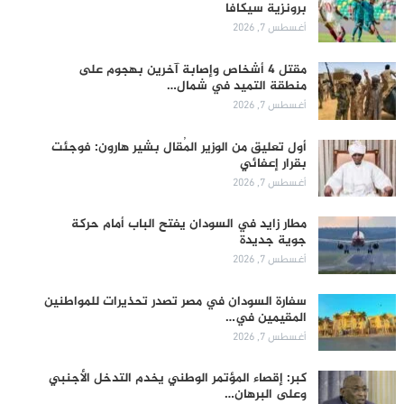
برونزية سيكافا
أغسطس 7, 2026
مقتل 4 أشخاص وإصابة آخرين بهجوم على
منطقة التميد في شمال…
أغسطس 7, 2026
أول تعليق من الوزير المُقال بشير هارون: فوجئت
بقرار إعفائي
أغسطس 7, 2026
مطار زايد في السودان يفتح الباب أمام حركة
جوية جديدة
أغسطس 7, 2026
سفارة السودان في مصر تصدر تحذيرات للمواطنين
المقيمين في…
أغسطس 7, 2026
كبر: إقصاء المؤتمر الوطني يخدم التدخل الأجنبي
وعلى البرهان…