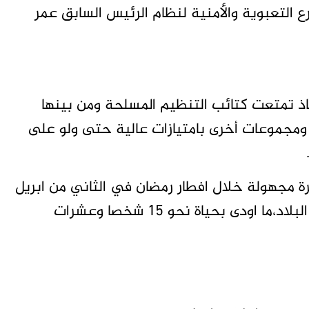
رع التعبوية والأمنية لنظام الرئيس السابق عمر
مر حكم الانقاذ تمتعت كتائب التنظيم المسلحة ومن بينها
ومجموعات أخرى بامتيازات عالية حتى ولو على
 مجهولة خلال افطار رمضان في الثاني من ابريل
الحالي، بمدينة عطبرة بولاية نهر النيل شمالي البلاد،ما اودى بحياة نحو 15 شخصا وعشرات