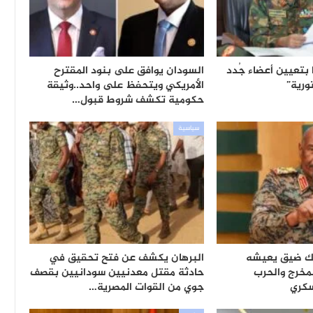
ا بتعيين أعضاء جُدد
السودان يوافق على بنود المقترح
ورية”
الأمريكي ويتحفظ على واحد..وثيقة
حكومية تكشف شروط قبول…
سياسية
لك ضيق يعيشه
البرهان يكشف عن فتح تحقيق في
لمخرج والحرب
حادثة مقتل معدنيين سودانيين بقصف
كري
جوي من القوات المصرية…