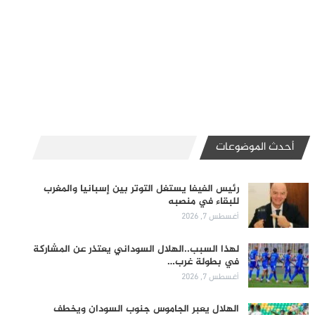
أحدث الموضوعات
رئيس الفيفا يستغل التوتر بين إسبانيا والمغرب
للبقاء في منصبه
أغسطس 7, 2026
لهذا السبب..الهلال السوداني يعتذر عن المشاركة
في بطولة غرب…
أغسطس 7, 2026
الهلال يعبر الجاموس جنوب السودان ويخطف