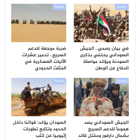
سياسية
سياسية
في بيان رسمي.. الجيش
ضربة موجعة للدعم
السوداني يحتفي بذكرى
السريع.. تدمير عشرات
السودنة ويؤكد مواصلة
الآليات العسكرية في
الدفاع عن الوطن
المثلث الحدودي
سياسية
سياسية
الجيش السوداني يصد
السودان يؤكد: قواتنا داخل
هجوماً للدعم السريع
الحدود وتتابع تطورات
بشمال دارفور ومقتل قائد
إثيوبيا عن كثب