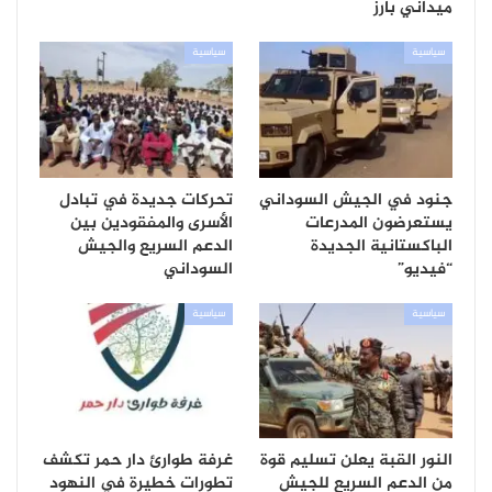
ميداني بارز
سياسية
سياسية
جنود في الجيش السوداني
تحركات جديدة في تبادل
يستعرضون المدرعات
الأسرى والمفقودين بين
الباكستانية الجديدة
الدعم السريع والجيش
“فيديو”
السوداني
سياسية
سياسية
النور القبة يعلن تسليم قوة
غرفة طوارئ دار حمر تكشف
من الدعم السريع للجيش
تطورات خطيرة في النهود