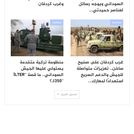
السوداني ويوجه رسائل
وغرب كردفان
لعناصر حميدتي…
سياسية
سياسية
غرب كردفان على صفيح
منظومة تركية متقدمة
ساخن.. تعزيزات متواصلة
يستولي عليها الجيش
للجيش والدعم السريع
السوداني.. ما قصة “İLTER
استعدادًا لمعارك…
J350″؟
تحميل المزيد