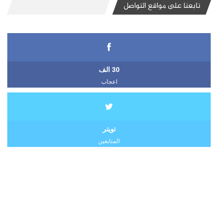
تابعنا على مواقع التواصل
30 الف
اعجاب
تويتر
المتابعين