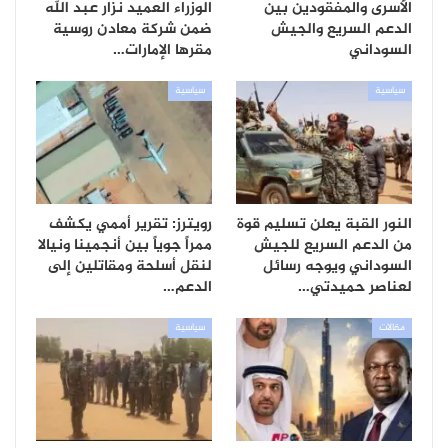
الأسرى والمفقودين بين
الوزراء العميد نزار عبد الله
الدعم السريع والجيش
ضمن شركة معادن روسية
السوداني
مقرها الإمارات…
سياسية
سياسية
النور القبة يعلن تسليم قوة
رويترز: تقرير أممي يكشف
من الدعم السريع للجيش
ممراً جوياً بين أنجمينا ونيالا
السوداني ويوجه رسائل
لنقل أسلحة ومقاتلين إلى
لعناصر حميدتي…
الدعم…
مقالات
سياسية