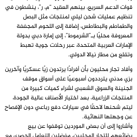
قوات الدعم السريع، بينهم العقيد “م، ر”، ينشطون في
تنظيم عمليات شحن ليلي لمنتجات مثل البصل
والطماطم والبطاطس، إضافة إلى اللحوم المجففة
المعروفة محليًا بـ”الشرموط”، إلى إمارة دبي بدولة
الإمارات العربية المتحدة، عبر رحلات جوية تهبط
وتقلع من مطار نيالا الدولي.
وأفاد تجار محليون بأن أفرادًا يرتدون زيًا عسكريًا وآخرين
بزي مدني يترددون أسبوعيًا على أسواق موقف
الجنينة والسوق الشعبي لشراء كميات كبيرة من
المنتجات الزراعية، بعد اختيار الأصناف عالية الجودة،
ليتم شحنها لاحقًا في سيارات دفع رباعي دون الإفصاح
عن وجهتها النهائية.
وأشاروا إلى أن بعض الموردين توقفوا عن بيع
بضائعهم للتجار المحليين، مفضلين التعامل الحصري مع