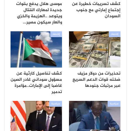
كشف تسريبات خطيرة عن
موسى هلال يدفع بقوات
إجتماع إمارتي مع جنوب
جديدة لمعارك القتال
السودان
ويتوعد ..الهزيمة والخزي
والعار سيكون مصير…
إقتصاد
إقتصاد
تحذيرات من دولار مزيف
كشف تفاصيل كارثية عن
ضخته قوات الدعم السريع
مسؤول سوداني غادر الصين
عبر مرتبات جنودها
غاضبا إلى الإمارات..مؤامرة
تدمير
سياسية
سياسية