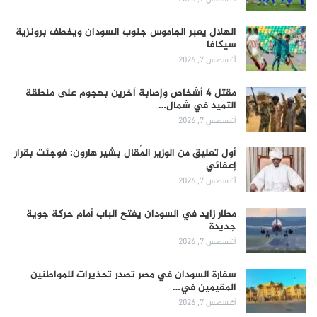
الهلال يعبر الجاموس جنوب السودان ويخطف برونزية
سيكافا
أغسطس 7, 2026
مقتل 4 أشخاص وإصابة آخرين بهجوم على منطقة
التميد في شمال…
أغسطس 7, 2026
أول تعليق من الوزير المُقال بشير هارون: فوجئت بقرار
إعفائي
أغسطس 7, 2026
مطار زايد في السودان يفتح الباب أمام حركة جوية
جديدة
أغسطس 7, 2026
سفارة السودان في مصر تصدر تحذيرات للمواطنين
المقيمين في…
أغسطس 7, 2026