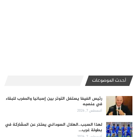
أحدث الموضوعات
رئيس الفيفا يستغل التوتر بين إسبانيا والمغرب للبقاء
في منصبه
أغسطس 7, 2026
لهذا السبب..الهلال السوداني يعتذر عن المشاركة في
بطولة غرب…
أغسطس 7, 2026