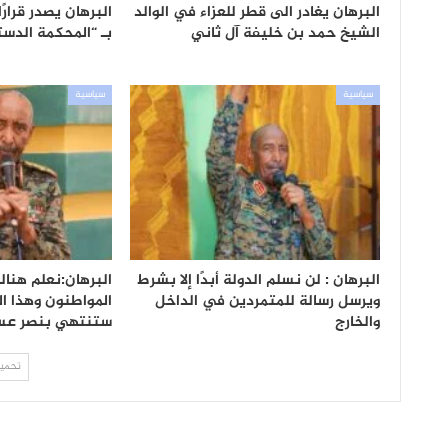
البرهان يغادر الى قطر للعزاء في الوالد
البرهان يصدر قرارً
الشيخ حمد بن خليفة آل ثاني
بـ “المحكمة الدست
سياسية
سياسية
البرهان : لن نسلم الدولة أبدًا إلا بشرط
البرهان:نعلم هنا
ويرسل رسالة للمتمردين في الداخل
المواطنون وهذا ا
والخارج
ستنتهي بنصر عس
تحميل