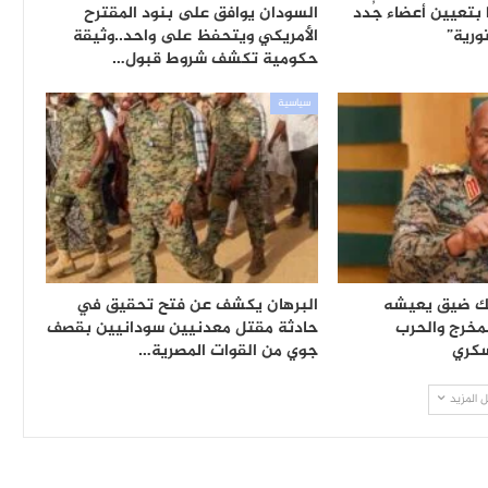
ا بتعيين أعضاء جُدد
السودان يوافق على بنود المقترح
ورية”
الأمريكي ويتحفظ على واحد..وثيقة
حكومية تكشف شروط قبول…
سياسية
لك ضيق يعيشه
البرهان يكشف عن فتح تحقيق في
لمخرج والحرب
حادثة مقتل معدنيين سودانيين بقصف
كري
جوي من القوات المصرية…
 المزيد