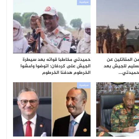
سياسية
 المقاتلين عن
حميدتي مخاطبا قواته بعد سيطرة
تسليم للجيش بعد
الجيش على كردفان: اتوضوا وامشوا
 حميدتي…
الخرطوم هدفنا الخرطوم
سياسية