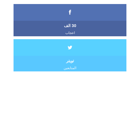
30 الف
اعجاب
تويتر
المتابعين