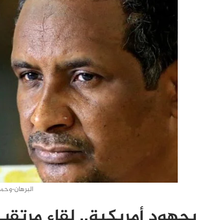
البرهان-وحم
بجهود أمريكية.. لقاء مرتق