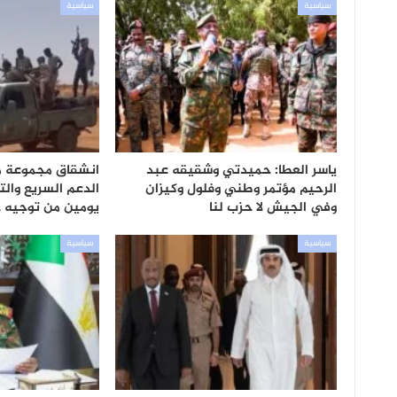
سياسية
سياسية
ياسر العطا: حميدتي وشقيقه عبد
انشقاق مجموعة من
الرحيم مؤتمر وطني وفلول وكيزان
الدعم السريع وال
وفي الجيش لا حزب لنا
يومين من توجيه
سياسية
سياسية