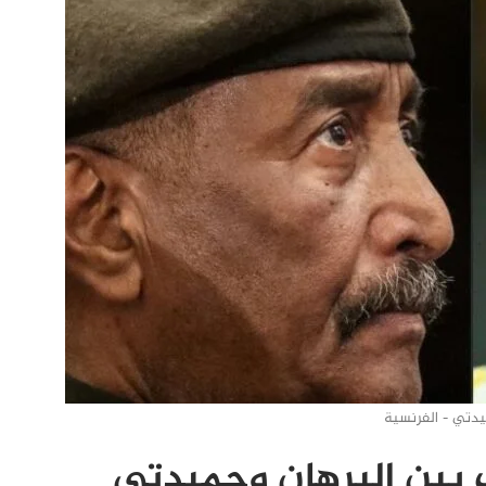
يدتي - الفرنسية
ب بين البرهان وحميدتي