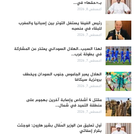
بـ«حقها» في…
أغسطس 8, 2026
رئيس الفيفا يستغل التوتر بين إسبانيا والمغرب
للبقاء في منصبه
أغسطس 7, 2026
لهذا السبب..الهلال السوداني يعتذر عن المشاركة
في بطولة غرب…
أغسطس 7, 2026
الهلال يعبر الجاموس جنوب السودان ويخطف
برونزية سيكافا
أغسطس 7, 2026
مقتل 4 أشخاص وإصابة آخرين بهجوم على
منطقة التميد في شمال…
أغسطس 7, 2026
أول تعليق من الوزير المُقال بشير هارون: فوجئت
بقرار إعفائي