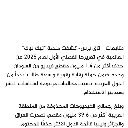
متابعات – تاق برس- كشفت منصة “تيك توك”
العالمية في تقريرها الفصلي الأول لعام 2025 عن
حذف أكثر من 1.4 مليون مقطع فيديو من السودان
وحده، ضمن حملة رقابة رقمية واسعة طالت عدداً من
الدول العربية، بسبب مخالفات مزعومة لسياسات النشر
ومعايير الاستخدام.
وبلغ إجمالي الفيديوهات المحذوفة من المنطقة
العربية أكثر من 39.6 مليون مقطع، تصدرت العراق
والجزائر وليبيا قائمة الدول الأكثر حذفًا للمحتوى.