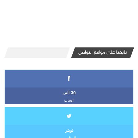
تابعنا على مواقع التواصل
30 الف
اعجاب
تويتر
المتابعين