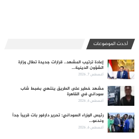
أحدث الموضوعات
إعادة ترتيب المشهد.. قرارات جديدة تطال وزارة
الشؤون الدينية…
أغسطس 7, 2026
مشهد خطير على الطريق ينتهي بضبط شاب
سوداني في القاهرة
أغسطس 6, 2026
رئيس الوزراء السوداني: تحرير دارفور بات قريباً جداً
وندعو…
أغسطس 6, 2026