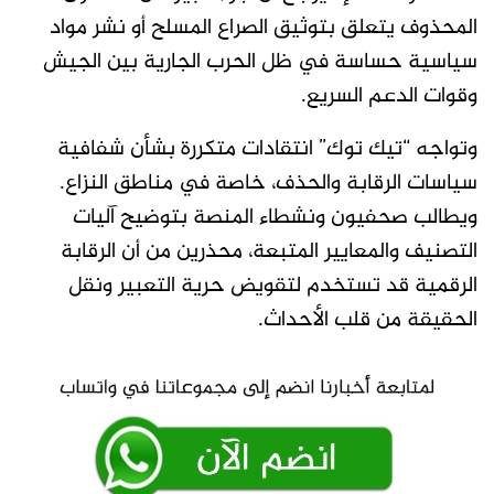
المحذوف يتعلق بتوثيق الصراع المسلح أو نشر مواد
سياسية حساسة في ظل الحرب الجارية بين الجيش
وقوات الدعم السريع.
وتواجه “تيك توك” انتقادات متكررة بشأن شفافية
سياسات الرقابة والحذف، خاصة في مناطق النزاع.
ويطالب صحفيون ونشطاء المنصة بتوضيح آليات
التصنيف والمعايير المتبعة، محذرين من أن الرقابة
الرقمية قد تستخدم لتقويض حرية التعبير ونقل
الحقيقة من قلب الأحداث.