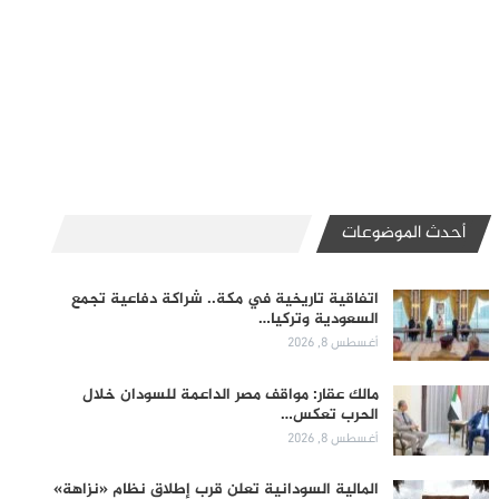
أحدث الموضوعات
اتفاقية تاريخية في مكة.. شراكة دفاعية تجمع
السعودية وتركيا…
أغسطس 8, 2026
مالك عقار: مواقف مصر الداعمة للسودان خلال
الحرب تعكس…
أغسطس 8, 2026
المالية السودانية تعلن قرب إطلاق نظام «نزاهة»