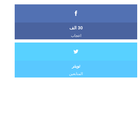
30 الف
اعجاب
تويتر
المتابعين