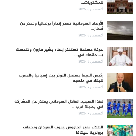
للمشتريات…
أغسطس 8, 2026
الأرصاد السودانية تصدر إنذاراً برتقالياً وتحذر من
أمطار…
أغسطس 8, 2026
حركة مسلحة تستنكر إعفاء بشير هارون وتتمسك
بـ«حقها» في…
أغسطس 8, 2026
رئيس الفيفا يستغل التوتر بين إسبانيا والمغرب
للبقاء في منصبه
أغسطس 7, 2026
لهذا السبب..الهلال السوداني يعتذر عن المشاركة
في بطولة غرب…
أغسطس 7, 2026
الهلال يعبر الجاموس جنوب السودان ويخطف
برونزية سيكافا