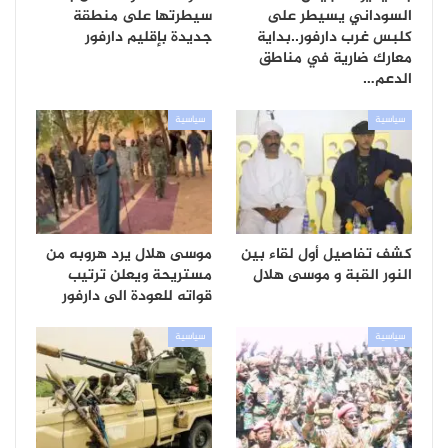
السوداني يسيطر على
سيطرتها على منطقة
كلبس غرب دارفور..بداية
جديدة بإقليم دارفور
معارك ضارية في مناطق
الدعم…
سياسية
سياسية
كشف تفاصيل أول لقاء بين
موسى هلال يرد هروبه من
النور القبة و موسى هلال
مستريحة ويعلن ترتيب
قواته للعودة الى دارفور
سياسية
سياسية