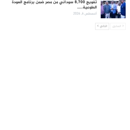
تفويج 8,700 سوداني من مصر ضمن برنامج العودة
الطوعية..…
أغسطس 6, 2026
السابق
التالي