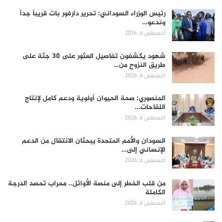
رئيس الوزراء السوداني: تحرير دارفور بات قريباً جداً
وندعو…
أغسطس 6, 2026
شهود يكشفون تفاصيل العثور على 30 جثة على
طريق النزوح من…
أغسطس 6, 2026
المنصوري: صحة الحيوان أولوية ودعم كامل لإنتاج
اللقاحات…
أغسطس 6, 2026
السودان والأمم المتحدة يبحثان الانتقال من الدعم
الإنساني إلى…
أغسطس 6, 2026
من قلب الخطر إلى منصة الأوائل.. محراب تحصد الدرجة
الكاملة
أغسطس 6, 2026