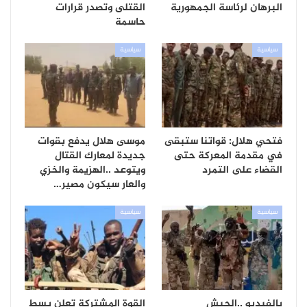
البرهان لرئاسة الجمهورية
القتلى وتصدر قرارات
حاسمة
سياسية
سياسية
فتحي هلال: قواتنا ستبقى
موسى هلال يدفع بقوات
في مقدمة المعركة حتى
جديدة لمعارك القتال
القضاء على التمرد
ويتوعد ..الهزيمة والخزي
والعار سيكون مصير…
سياسية
سياسية
بالفيديو ..الجيش
القوة المشتركة تعلن بسط