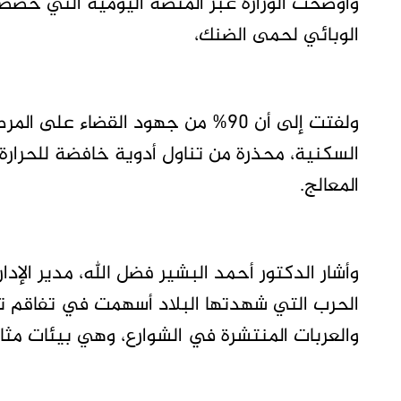
وأوضحت الوزارة عبر المنصة اليومية التي خصصت
الوبائي لحمى الضنك،
ولفتت إلى أن 90% من جهود القضاء ع
السكنية، محذرة من تناول أدوية خافضة للحرار
المعالج.
وأشار الدكتور أحمد البشير فضل الله، مدير الإدار
الحرب التي شهدتها البلاد أسهمت في تفاقم تراك
والعربات المنتشرة في الشوارع، وهي بيئات مثا