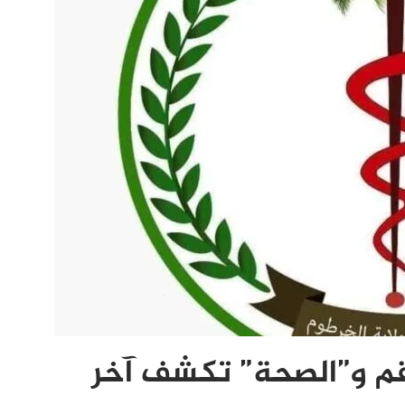
م و”الصحة” تكشف آخر