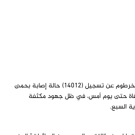
متابعات- تاق برس- كشفت وزارة الصحة ولاية الخرطوم عن تسجيل (14012) حالة إصابة بحمى
 2024، مع تسجيل (4) حالات وفاة حتى يوم أمس، في ظل جهود مكثفة
ة السبع.