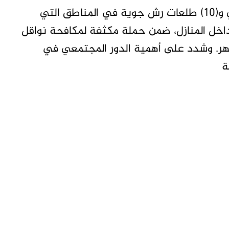
وكشف البشير عن تنفيذ (980) عملية رش رزازي و(10) طلعات رش جوية في المناطق التي
اخل المنازل، ضمن حملة مكثفة لمكافحة نواقل
هر. وشدد على أهمية الدور المجتمعي في
ة