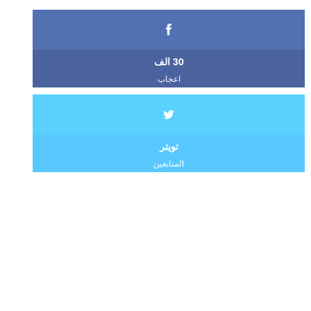
30 الف
اعجاب
تويتر
المتابعين