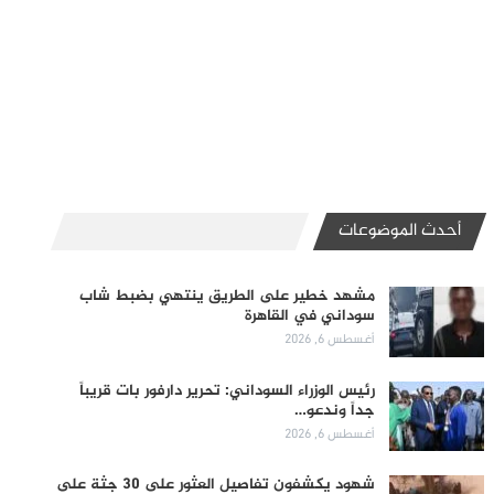
أحدث الموضوعات
مشهد خطير على الطريق ينتهي بضبط شاب
سوداني في القاهرة
أغسطس 6, 2026
رئيس الوزراء السوداني: تحرير دارفور بات قريباً
جداً وندعو…
أغسطس 6, 2026
شهود يكشفون تفاصيل العثور على 30 جثة على