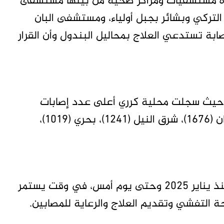
 عدة مستشفيات ومراكز صحية من بينها مستشفى
 التركي وبشائر بجبل أولياء، ومستشفى البان
ابة تستدعي العلاج بمحاليل البندول وأن القرار
، حيث سجلت محلية كرري أعلى عدد إصابات
بـ(7245) حالة، تليها جبل أولياء (1002)، أم درمان (1676)، شرق النيل (1241)، بحري (1019)،
وتأتي هذه الإحصائيات ضمن التقرير التراكمي منذ يناير 2025 وحتى يوم أمس، في وقت يستمر
 التفشي وتقديم العلاج والرعاية للمصابين.