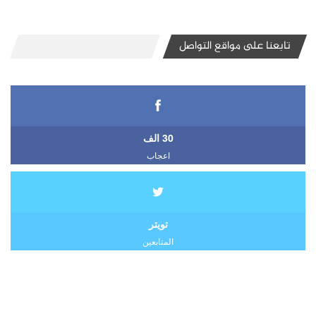
تابعنا على مواقع التواصل
30 الف
اعجاب
تويتر
المتابعين