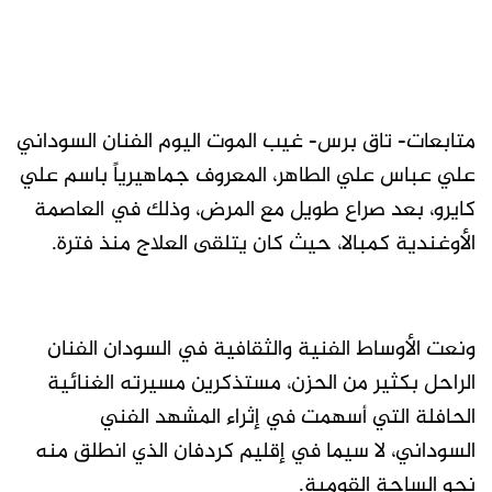
متابعات- تاق برس- غيب الموت اليوم الفنان السوداني
علي عباس علي الطاهر، المعروف جماهيرياً باسم علي
كايرو، بعد صراع طويل مع المرض، وذلك في العاصمة
الأوغندية كمبالا، حيث كان يتلقى العلاج منذ فترة.
ونعت الأوساط الفنية والثقافية في السودان الفنان
الراحل بكثير من الحزن، مستذكرين مسيرته الغنائية
الحافلة التي أسهمت في إثراء المشهد الفني
السوداني، لا سيما في إقليم كردفان الذي انطلق منه
نحو الساحة القومية.