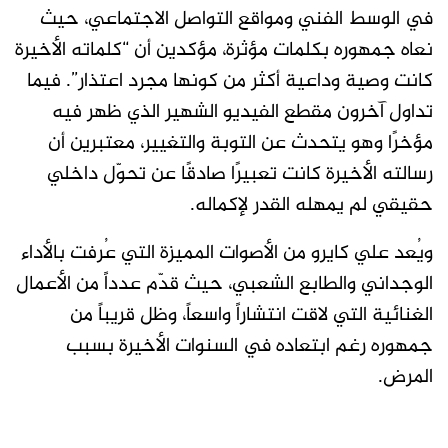
في الوسط الفني ومواقع التواصل الاجتماعي، حيث
نعاه جمهوره بكلمات مؤثرة، مؤكدين أن “كلماته الأخيرة
كانت وصية وداعية أكثر من كونها مجرد اعتذار”. فيما
تداول آخرون مقطع الفيديو الشهير الذي ظهر فيه
مؤخرًا وهو يتحدث عن التوبة والتغيير، معتبرين أن
رسالته الأخيرة كانت تعبيرًا صادقًا عن تحوّل داخلي
حقيقي لم يمهله القدر لإكماله.
ويُعد علي كايرو من الأصوات المميزة التي عُرفت بالأداء
الوجداني والطابع الشعبي، حيث قدّم عدداً من الأعمال
الغنائية التي لاقت انتشاراً واسعاً، وظل قريباً من
جمهوره رغم ابتعاده في السنوات الأخيرة بسبب
المرض.