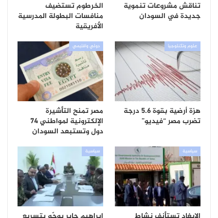
تناقش مشروعات تنموية
الخرطوم تستضيف
جديدة في السودان
منافسات البطولة المدرسية
الأفريقية
علوم وتكنلوجيا
دولي واقليمي
هزة أرضية بقوة 5.6 درجة
مصر تمنح التأشيرة
تضرب مصر “فيديو”
الإلكترونية لمواطني 74
دول وتستبعد السودان
سياسية
سياسية
الإيغاد تستأنف نشاط
إبراهيم جابر يوجّه بتسريع