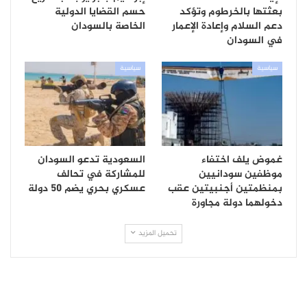
بعثتها بالخرطوم وتؤكد
حسم القضايا الدولية
دعم السلام وإعادة الإعمار
الخاصة بالسودان
في السودان
سياسية
سياسية
غموض يلف اختفاء
السعودية تدعو السودان
موظفين سودانيين
للمشاركة في تحالف
بمنظمتين أجنبيتين عقب
عسكري بحري يضم 50 دولة
دخولهما دولة مجاورة
تحميل المزيد