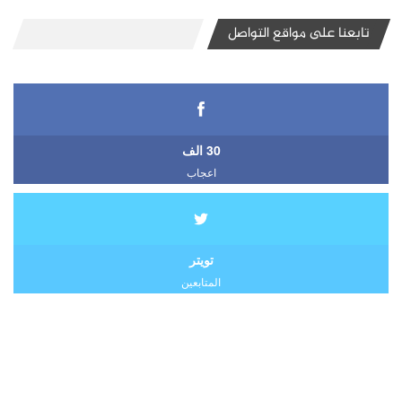
تابعنا على مواقع التواصل
30 الف
اعجاب
تويتر
المتابعين