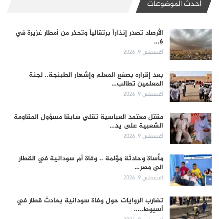
أحدث الموضوعات
الأرصاد تصدر إنذاراً برتقالياً وتحذر من أمطار غزيرة في
6…
أغسطس 9, 2026
بعد إقراره بصفع المعلم وإشهار الطبنجة.. لجنة
المعلمين تطالب…
أغسطس 9, 2026
مقتل معتمد العباسية تقلي سابقا مسؤول المقاومة
الشعبية على يد…
أغسطس 9, 2026
مأساة وحادثة مؤلمة .. وفاة أم سودانية في القطار
الى مصر…
أغسطس 9, 2026
تضارب الروايات حول وفاة سودانية بحادث قطار في
أسيوط..…