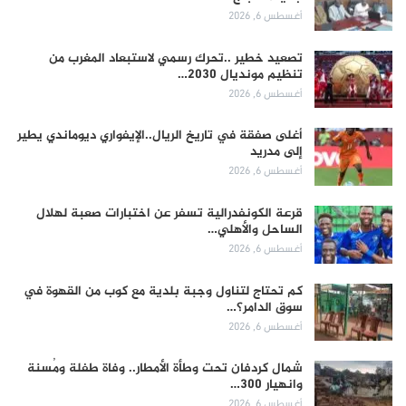
أغسطس 6, 2026
تصعيد خطير ..تحرك رسمي لاستبعاد المغرب من
تنظيم مونديال 2030…
أغسطس 6, 2026
أغلى صفقة في تاريخ الريال..الإيفواري ديوماندي يطير
إلى مدريد
أغسطس 6, 2026
قرعة الكونفدرالية تسفر عن اختبارات صعبة لهلال
الساحل والأهلي…
أغسطس 6, 2026
كم تحتاج لتناول وجبة بلدية مع كوب من القهوة في
سوق الدامر؟…
أغسطس 6, 2026
شمال كردفان تحت وطأة الأمطار.. وفاة طفلة ومُسنة
وانهيار 300…
أغسطس 6, 2026