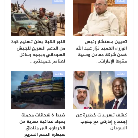
إقتصاد
سياسية
تعيين مستشار رئيس
النور القبة يعلن تسليم قوة
الوزراء العميد نزار عبد الله
من الدعم السريع للجيش
ضمن شركة معادن روسية
السوداني ويوجه رسائل
مقرها الإمارات…
لعناصر حميدتي…
مقالات
حوادث
كشف تسريبات خطيرة عن
ضبط 6 شحانات محملة
إجتماع إمارتي مع جنوب
بمواد غذائية مهربة من
السودان
الخرطوم الى مناطق
سيطرة الدعم السريع