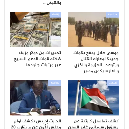
والقبض…
سياسية
إقتصاد
موسى هلال يدفع بقوات
تحذيرات من دولار مزيف
جديدة لمعارك القتال
ضخته قوات الدعم السريع
ويتوعد ..الهزيمة والخزي
عبر مرتبات جنودها
والعار سيكون مصير…
إقتصاد
سياسية
كشف تفاصيل كارثية عن
الحارث إدريس يكشف أمام
مسؤول سوداني غادر الصين
مجلس الأمن عن مايقارب 20