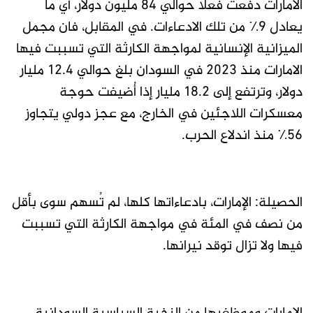
الامارات دفعت فعلا حوالي ٨٤ مليون دولار، أي ما
يعادل ٩٪ من تلك الادعاءات. في المقابل، فان مجمل
الميزانية الإنسانية لمواجهة الكارثة التي تسببت فيها
الامارات منذ ٢٠٢٣ في السودان بلغ حوالي ١٢.٤ مليار
دولار، وترتفع إلى ١٨.٢ مليار إذا أُضيفت حوجة
معسكرات اللاجئين في الخارج، مع عجز دولي يتجاوز
٥٦٪ منذ اندلاع الحرب.
الحصيلة: الإمارات، بادعاءاتها كلها، لم تُسهم سوى بأقل
من نصف في المئة في مواجهة الكارثة التي تسببت
فيها ولا تزال توقد نيرانها.