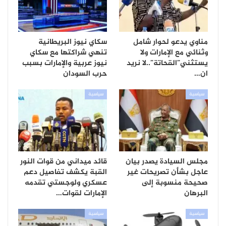
مناوي يدعو لحوار شامل
سكاي نيوز البريطانية
وثنائي مع الإمارات ولا
تنهي شراكتها مع سكاي
يستثني”القحاتة”..لا نريد
نيوز عربية والإمارات بسبب
ان…
حرب السودان
سياسية
سياسية
مجلس السيادة يصدر بيان
قائد ميداني من قوات النور
عاجل بشأن تصريحات غير
القبة يكشف تفاصيل دعم
صحيحة منسوبة إلى
عسكري ولوجستي تقدمه
البرهان
الإمارات لقوات…
سياسية
سياسية