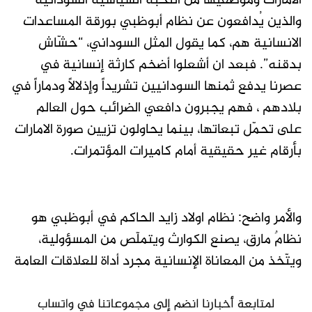
الامارات وموظفيها من النخبة السياسية السودانية
والذين يُدافعون عن نظام أبوظبي بورقة المساعدات
الانسانية هم، كما يقول المثل السوداني، “حشّاش
بدقنه”. فبعد ان أشعلوا أضخم كارثة إنسانية في
عصرنا يدفع ثمنها السودانيين تشريداً وإذلالاً ودماراً في
بلادهم ، فهم يجبرون دافعي الضرائب حول العالم
على تحمّل تبعاتها، بينما يحاولون تزيين صورة الامارات
بأرقام غير حقيقية أمام كاميرات المؤتمرات.
والأمر واضح: نظام اولاد زايد الحاكم في أبوظبي هو
نظامٌ مارق، يصنع الكوارث ويتملّص من المسؤولية،
ويتّخذ من المعاناة الإنسانية مجرد أداة للعلاقات العامة