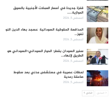
قفزة جديدة في أسعار العملات الأجنبية بالسوق
الموازية..…
أغسطس 5, 2026
المدافعة الحقوقية السودانية عسجد بهاء الدين النو
تفوز…
أغسطس 5, 2026
سفير السودان بقطر: الحوار السوداني–السوداني هو
الطريق لإنهاء…
أغسطس 5, 2026
لحظات عصيبة في مستشفى مدني بعد سقوط
صاعقة رعدية
أغسطس 5, 2026
السابق
التالي