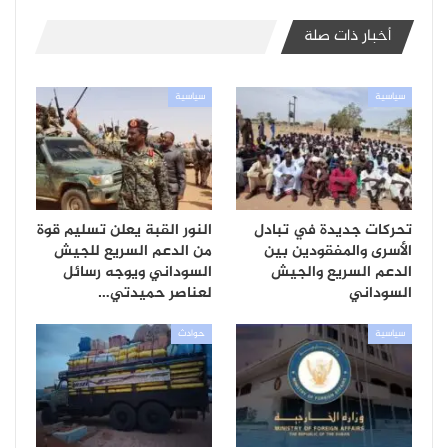
أخبار ذات صلة
سياسية
سياسية
تحركات جديدة في تبادل
النور القبة يعلن تسليم قوة
الأسرى والمفقودين بين
من الدعم السريع للجيش
الدعم السريع والجيش
السوداني ويوجه رسائل
السوداني
لعناصر حميدتي…
سياسية
حوادث