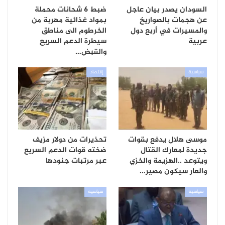
السودان يصدر بيان عاجل
ضبط 6 شحانات محملة
عن هجمات بالصواريخ
بمواد غذائية مهربة من
والمسيرات في أربع دول
الخرطوم الى مناطق
عربية
سيطرة الدعم السريع
والقبض…
سياسية
إقتصاد
موسى هلال يدفع بقوات
تحذيرات من دولار مزيف
جديدة لمعارك القتال
ضخته قوات الدعم السريع
ويتوعد ..الهزيمة والخزي
عبر مرتبات جنودها
والعار سيكون مصير…
سياسية
سياسية