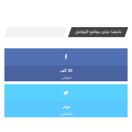
تابعنا على مواقع التواصل
30 الف
اعجاب
تويتر
المتابعين