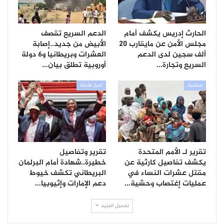
الحارث إدريس يكشف أمام
الدعم السريع تقصف
مجلس الأمن عن مايقارب 20
الأبيض من جديد..إصابة
ألف سجين لدى الدعم
العشرات وبريطانيا و6 دولة
السريع وتجارة…
أوروبية تطلق بيان…
سياسية
أخبار عاجلة
تقرير لـ الأمم المتحدة
تقرير وتفاصيل
يكشف تفاصيل كارثية عن
خطيرة..شهادة أمام البرلمان
مقتل عشرات النساء في
البريطاني تكشف خيوط
عمليات إغتصاب وحشية…
دعم الإمارات وإثيوبيا…
تحميل المزيد