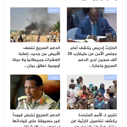
سياسية
سياسية
الحارث إدريس يكشف أمام
الدعم السريع تقصف
مجلس الأمن عن مايقارب 20
الأبيض من جديد..إصابة
ألف سجين لدى الدعم
العشرات وبريطانيا و6 دولة
السريع وتجارة…
أوروبية تطلق بيان…
سياسية
سياسية
تقرير لـ الأمم المتحدة
الدعم السريع تفرض قيوداً
يكشف تفاصيل كارثية عن
غير مسبوقة على قياداتها