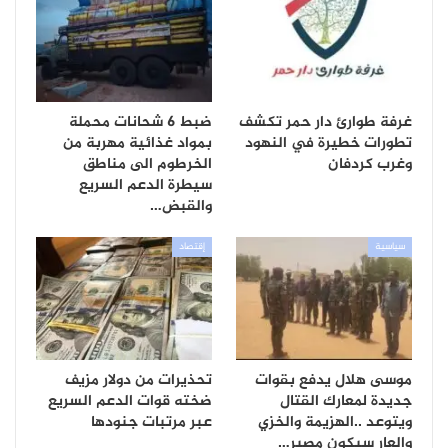
غرفة طوارئ دار حمر تكشف
ضبط 6 شحانات محملة
تطورات خطيرة في النهود
بمواد غذائية مهربة من
وغرب كردفان
الخرطوم الى مناطق
سيطرة الدعم السريع
والقبض…
سياسية
إقتصاد
موسى هلال يدفع بقوات
تحذيرات من دولار مزيف
جديدة لمعارك القتال
ضخته قوات الدعم السريع
ويتوعد ..الهزيمة والخزي
عبر مرتبات جنودها
والعار سيكون مصير…