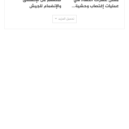
مقتل عشرات النساء في
لمنعهم من الإنشقاق
عمليات إغتصاب وحشية…
والإنضمام للجيش
تحميل المزيد