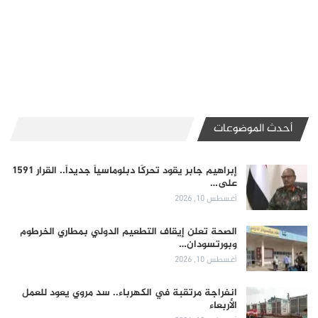
أحدث الموضوعات
إبراهيم جابر يقود تحركًا دبلوماسياً جديداً.. القرار 1591
على…
أغسطس 10, 2026
الصحة تعلن إيقاف التطعيم الدولي بمطاري الخرطوم
وبورتسودان…
أغسطس 10, 2026
انفراجة مرتقبة في الكهرباء.. سد مروي يعود للعمل
الأربعاء