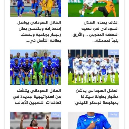
الكاف يصدم الهلال
الهلال السوداني يواصل
السوداني في قضية
إنتصاراته ويكتسح بطل
النهضة المغربي .. والأزرق
زنجبار برباعية ويخطف
يلجأ لمحمكة…
بطاقة التأهل في…
رياضة
رياضة
الهلال السوداني يدشن
الهلال السوداني يكشف
مشوار بطولة سيكافا
عن استراتيجية جديدة في
بمواجهة توسكر الكيني
تعاقدات اللاعبين الأجانب
رياضة
رياضة