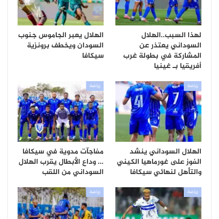
لهذا السبب..الهلال
الهلال يعبر الجاموس جنوب
السوداني يعتذر عن
السودان ويخطف برونزية
المشاركة في بطولة غرب
سيكافا
أفريقيا بـ غينيا
رياضة
رياضة
الهلال السوداني ينشد
مفاجآت مدوية في سيكافا
الفوز على غورماهيا الكيني
… وداع الأبطال يقرب الهلال
والتأهل لنهائي سيكافا
السوداني من اللقب
رياضة
رياضة