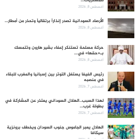
للمشتريات…
أغسطس 8, 2026
الأرصاد السودانية تصدر إنذاراً برتقالياً وتحذر من أمطار…
أغسطس 8, 2026
حركة مسلحة تستنكر إعفاء بشير هارون وتتمسك
بـ«حقها» في…
أغسطس 8, 2026
رئيس الفيفا يستغل التوتر بين إسبانيا والمغرب للبقاء
في منصبه
أغسطس 7, 2026
لهذا السبب..الهلال السوداني يعتذر عن المشاركة في
بطولة غرب…
أغسطس 7, 2026
الهلال يعبر الجاموس جنوب السودان ويخطف برونزية
سيكافا