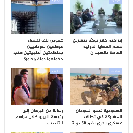
سياسية
سياسية
إبراهيم جابر يوجّه بتسريع
غموض يلف اختفاء
حسم القضايا الدولية
موظفين سودانيين
الخاصة بالسودان
بمنظمتين أجنبيتين عقب
دخولهما دولة مجاورة
سياسية
سياسية
السعودية تدعو السودان
رسالة من البرهان إلى
للمشاركة في تحالف
رئيسة البيرو خلال مراسم
عسكري بحري يضم 50 دولة
التنصيب