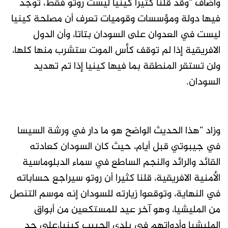
وأضاف “وقد قلنا كثيرا كينيا ليست روتو فقط، توجد
فيها دولة ومؤسسات وقوميات تعرف أن مصلحة كينيا
ليست في العدوان على السودان بتاتا، وأن الدول
الافريقية إذا لم توقف كأس الموت ستشرب منها كلها،
ولن تستقر المنطقة بما فيها كينيا إذا تم تهديد
السودان.
وزاد “هذا الحديث الواضح هو ما دار في ورشة السيسا
في جيبوتي قبل أيام، حيث كان السودان كعادته
القائد والرائد والنجم الساطع في سماء الدبلوماسية
الأمنية الافريقية، قلنا كثيرا أن روتو سيراجع حساباته
في النهاية، وتوقعوا زيارته للسودان إنه موسم التنصل
من المليشيا، وهو آخر عيد للمستكعين من أبواق
المليشيا وأدواتهم في بلدي الحبيب كينيا،على حد