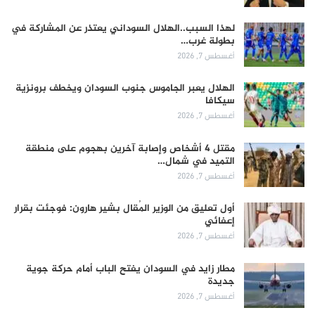
لهذا السبب..الهلال السوداني يعتذر عن المشاركة في
بطولة غرب…
أغسطس 7, 2026
الهلال يعبر الجاموس جنوب السودان ويخطف برونزية
سيكافا
أغسطس 7, 2026
مقتل 4 أشخاص وإصابة آخرين بهجوم على منطقة
التميد في شمال…
أغسطس 7, 2026
أول تعليق من الوزير المُقال بشير هارون: فوجئت بقرار
إعفائي
أغسطس 7, 2026
مطار زايد في السودان يفتح الباب أمام حركة جوية
جديدة
أغسطس 7, 2026