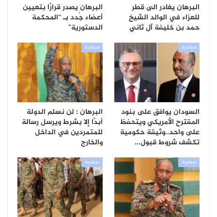
البرهان يغادر الى قطر
البرهان يصدر قرارًا بتعيين
للعزاء في الوالد الشيخ
أعضاء جُدد بـ “المحكمة
حمد بن خليفة آل ثاني
الدستورية”
سياسية
سياسية
السودان يوافق على بنود
البرهان : لن نسلم الدولة
المقترح الأمريكي ويتحفظ
أبدًا إلا بشرط ويرسل رسالة
على واحد..وثيقة حكومية
للمتمردين في الداخل
تكشف شروط قبول…
والخارج
سياسية
سياسية