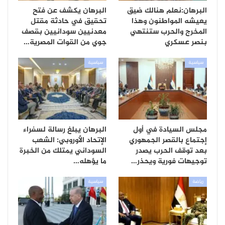
البرهان:نعلم هنالك ضيق
البرهان يكشف عن فتح
يعيشه المواطنون وهذا
تحقيق في حادثة مقتل
المخرج والحرب ستنتهي
معدنيين سودانيين بقصف
بنصر عسكري
جوي من القوات المصرية…
سياسية
سياسية
مجلس السيادة في أول
البرهان يبلغ رسالة لسفراء
إجتماع بالقصر الجمهوري
الإتحاد الأوروبي: الشعب
بعد توقف الحرب يصدر
السوداني يمتلك من الخبرة
توجيهات فورية ويحذر…
ما يؤهله…
رياضة
سياسية