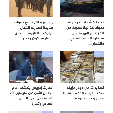
ضبط 6 شحانات محملة
موسى هلال يدفع بقوات
بمواد غذائية مهربة من
جديدة لمعارك القتال
الخرطوم الى مناطق
ويتوعد ..الهزيمة والخزي
سيطرة الدعم السريع
والعار سيكون مصير…
والقبض…
إقتصاد
سياسية
تحذيرات من دولار مزيف
الحارث إدريس يكشف أمام
ضخته قوات الدعم السريع
مجلس الأمن عن مايقارب 20
عبر مرتبات جنودها
ألف سجين لدى الدعم
السريع وتجارة…