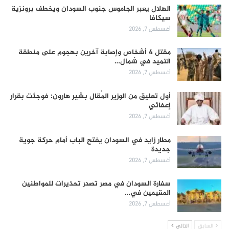
الهلال يعبر الجاموس جنوب السودان ويخطف برونزية
سيكافا
أغسطس 7, 2026
مقتل 4 أشخاص وإصابة آخرين بهجوم على منطقة
التميد في شمال…
أغسطس 7, 2026
أول تعليق من الوزير المُقال بشير هارون: فوجئت بقرار
إعفائي
أغسطس 7, 2026
مطار زايد في السودان يفتح الباب أمام حركة جوية
جديدة
أغسطس 7, 2026
سفارة السودان في مصر تصدر تحذيرات للمواطنين
المقيمين في…
أغسطس 7, 2026
السابق
التالي