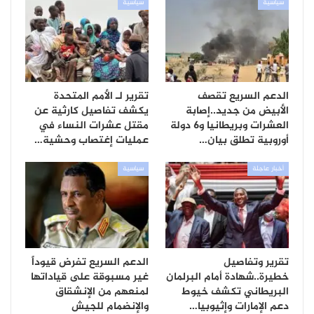
سياسية
سياسية
الدعم السريع تقصف
تقرير لـ الأمم المتحدة
الأبيض من جديد..إصابة
يكشف تفاصيل كارثية عن
العشرات وبريطانيا و6 دولة
مقتل عشرات النساء في
أوروبية تطلق بيان…
عمليات إغتصاب وحشية…
أخبار عاجلة
سياسية
تقرير وتفاصيل
الدعم السريع تفرض قيوداً
خطيرة..شهادة أمام البرلمان
غير مسبوقة على قياداتها
البريطاني تكشف خيوط
لمنعهم من الإنشقاق
دعم الإمارات وإثيوبيا…
والإنضمام للجيش