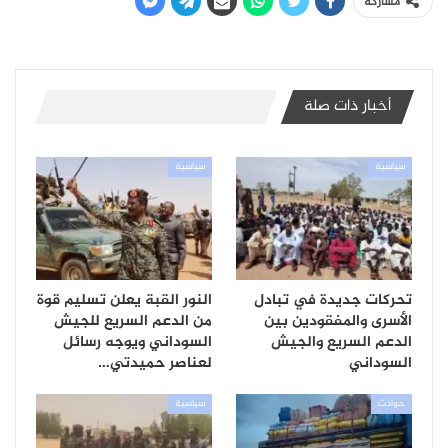
مشاركة
أخبار ذات صلة
سياسية
سياسية
تحركات جديدة في تبادل
النور القبة يعلن تسليم قوة
الأسرى والمفقودين بين
من الدعم السريع للجيش
الدعم السريع والجيش
السوداني ويوجه رسائل
السوداني
لعناصر حميدتي…
حوادث
سياسية