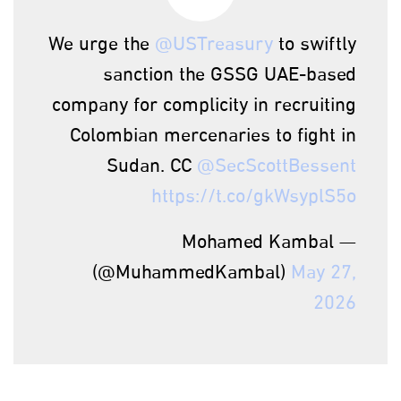
We urge the
@USTreasury
to swiftly
sanction the GSSG UAE-based
company for complicity in recruiting
Colombian mercenaries to fight in
Sudan. CC
@SecScottBessent
https://t.co/gkWsyplS5o
— Mohamed Kambal
(@MuhammedKambal)
May 27,
2026