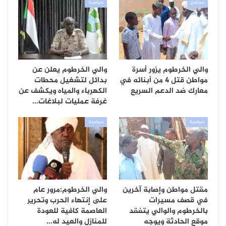
مجتمع
سياسية
والي الخرطوم يزور أسرة
والي الخرطوم يعلن عن
مواطن قتل 4 من أبنائه في
بدائل لتشغيل محطات
معارك ضد الدعم السريع
الكهرباء والمياه ويكشف عن
غرفة عمليات لبلاغات…
سياسية
سياسية
مقتل مواطن وإصابة آخرين
والي الخرطوم:مرور عام
في قصف مسيرات
على إنتهاء الحرب وتحرير
بالخرطوم والوالي يتفقد
العاصمة كافية للعودة
موقع الحادثة ويوجه
للمنازل والعيد له…