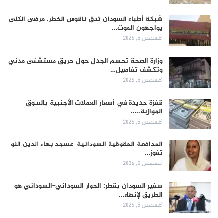
شبكة أطباء السودان تدق ناقوس الخطر: مرضى الكلى
يواجهون الموت…
أغسطس 5, 2026
وزارة الصحة تحسم الجدل حول حريق مستشفى مدني
وتكشف تفاصيل…
أغسطس 5, 2026
قفزة جديدة في أسعار العملات الأجنبية بالسوق
الموازية..…
أغسطس 5, 2026
المدافعة الحقوقية السودانية عسجد بهاء الدين النو
تفوز…
أغسطس 5, 2026
سفير السودان بقطر: الحوار السوداني–السوداني هو
الطريق لإنهاء…
أغسطس 5, 2026