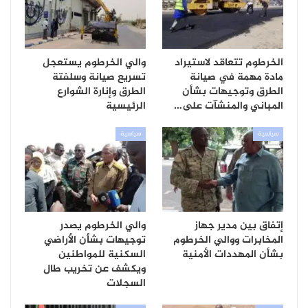
الخرطوم تتعاقد لاستيراد
والي الخرطوم يستعجل
مادة مهمة في صيانة
تسريع صيانة وسلفتة
الطرق وتوجيهات بشأن
الطرق وإنارة الشوارع
المباني والمنشآت على…
الرئيسية
سياسية
سياسية
إتفاق بين مدير جهاز
والي الخرطوم يصدر
المخابرات ووالي الخرطوم
توجيهات بشأن الأراضي
بشأن المهددات الأمنية
السكنية للمواطنين
ويكشف عن تخريب طال
السجلات