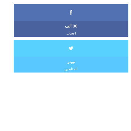
30 الف
اعجاب
تويتر
المتابعين