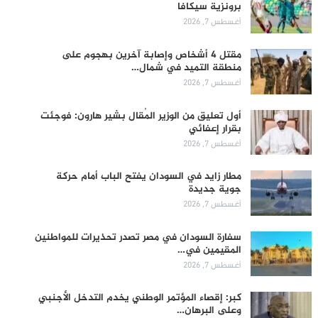
برونزية سيكافا
أغسطس 7, 2026
مقتل 4 أشخاص وإصابة آخرين بهجوم على
منطقة التميد في شمال…
أغسطس 7, 2026
أول تعليق من الوزير المُقال بشير هارون: فوجئت
بقرار إعفائي
أغسطس 7, 2026
مطار زايد في السودان يفتح الباب أمام حركة
جوية جديدة
أغسطس 7, 2026
سفارة السودان في مصر تصدر تحذيرات للمواطنين
المقيمين في…
أغسطس 7, 2026
كبر: إقصاء المؤتمر الوطني يخدم التدخل الأجنبي
وعلى البرهان…