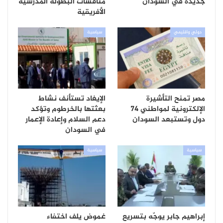
جديدة في السودان
منافسات البطولة المدرسية
الأفريقية
دولي واقليمي
سياسية
مصر تمنح التأشيرة
الإيغاد تستأنف نشاط
الإلكترونية لمواطني 74
بعثتها بالخرطوم وتؤكد
دول وتستبعد السودان
دعم السلام وإعادة الإعمار
في السودان
سياسية
سياسية
إبراهيم جابر يوجّه بتسريع
غموض يلف اختفاء