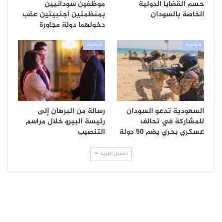
حسم القضايا الدولية
موظفين سودانيين
الخاصة بالسودان
بمنظمتين أجنبيتين عقب
دخولهما دولة مجاورة
سياسية
سياسية
السعودية تدعو السودان
رسالة من البرهان إلى
للمشاركة في تحالف
رئيسة البيرو خلال مراسم
عسكري بحري يضم 50 دولة
التنصيب
تحميل المزيد