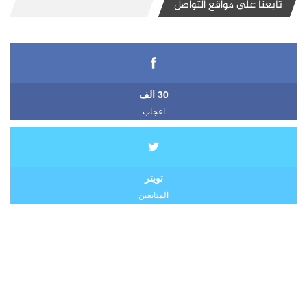
تابعنا على مواقع التواصل
30 الف
اعجاب
تويتر
المتابعين