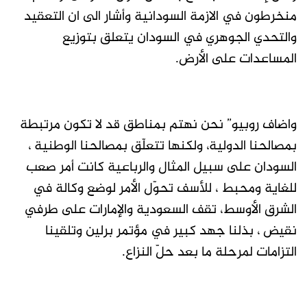
منخرطون في الازمة السودانية وأشار الى ان التعقيد
والتحدي الجوهري في السودان يتعلق بتوزيع
المساعدات على الأرض.
واضاف روبيو” نحن نهتم بمناطق قد لا تكون مرتبطة
بمصالحنا الدولية، ولكنها تتعلّق بمصالحنا الوطنية ،
السودان على سبيل المثال والرباعية كانت أمر صعب
للغاية ومحبط ، للأسف تحوّل الأمر لوضع وكالة في
الشرق الأوسط، تقف السعودية والإمارات على طرفي
نقيض ، بذلنا جهد كبير في مؤتمر برلين وتلقينا
التزامات لمرحلة ما بعد حلّ النزاع.