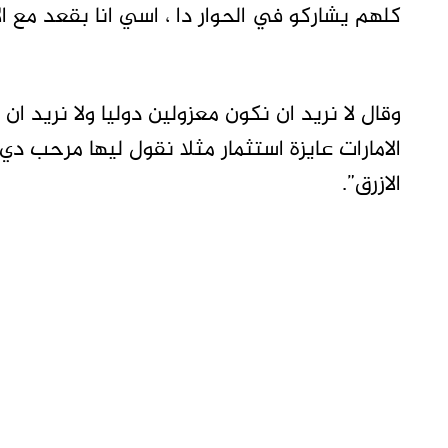
كلهم يشاركو في الحوار دا ، اسي انا بقعد مع ا
وقال لا نريد ان نكون معزولين دوليا ولا نريد 
الامارات عايزة استثمار مثلا نقول ليها مرحب دي
الازرق”.