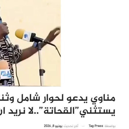
مناوي يدعو لحوار شامل وثنائ
يستثني”القحاتة”..لا نريد ا
آخر تحديث
يونيو 8, 2026
بواسطة
Tag Press