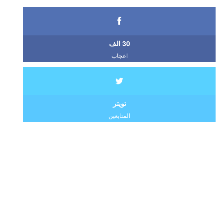
30 الف
اعجاب
تويتر
المتابعين