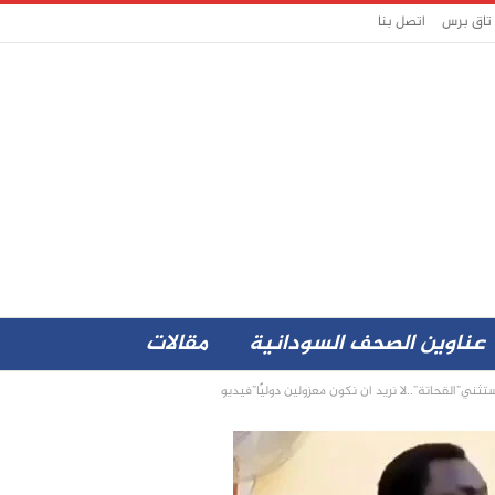
 تاق برس
اتصل بنا
عناوين الصحف السودانية
مقالات
تثني”القحاتة”..لا نريد ان نكون معزولين دوليًا”فيديو