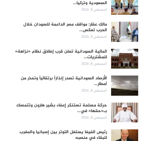
السعودية وتركيا…
أغسطس 8, 2026
مالك عقار: مواقف مصر الداعمة للسودان خلال
الحرب تعكس…
أغسطس 8, 2026
المالية السودانية تعلن قرب إطلاق نظام «نزاهة»
للمشتريات…
أغسطس 8, 2026
الأرصاد السودانية تصدر إنذاراً برتقالياً وتحذر من
أمطار…
أغسطس 8, 2026
حركة مسلحة تستنكر إعفاء بشير هارون وتتمسك
بـ«حقها» في…
أغسطس 8, 2026
رئيس الفيفا يستغل التوتر بين إسبانيا والمغرب
للبقاء في منصبه