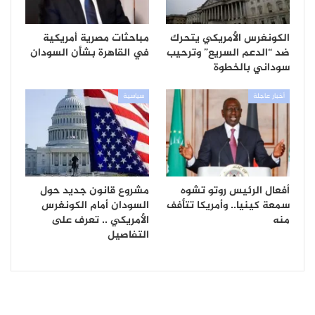
الكونغرس الأمريكي يتحرك
مباحثات مصرية أمريكية
ضد “الدعم السريع” وترحيب
في القاهرة بشأن السودان
سوداني بالخطوة
أخبار عاجلة
سياسية
أفعال الرئيس روتو تشوه
مشروع قانون جديد حول
سمعة كينيا.. وأمريكا تتأفف
السودان أمام الكونغرس
منه
الأمريكي .. تعرف على
التفاصيل