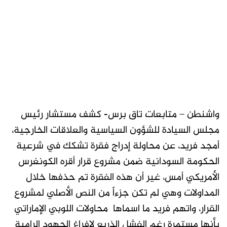
واشنطن – متابعات تاق برس- كشف مستشار رئيس
مجلس السيادة للشؤون السياسية والعلاقات الخارجية،
أمجد فريد، عن محاولة إدراج فقرة تشكك في شرعية
الحكومة السودانية ضمن مشروع قرار أقره الكونغرس
الأمريكي أمس، غير أن هذه الفقرة تم حذفها خلال
المداولات وهي لم تكن جزءاً من النص الأصلي لمشروع
القرار، واتهم فريد ما اسماها محاولات اللوبي الإماراتي
بأنها مستمرة رغم الفشل الذريع لإفراغ الجهود الرامية