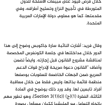
خلال فرض قيود على مبيعات الأسلحة للدول
المتورطة في تأجيج النزاع وتسليح أطرافه، وفي
مقدمتها، كما هو معلوم، دولة الإمارات العربية
المتحدة.
وقال فريد: أشارت النائبة سارة جاكوبس وضوح إلى هذا
الدور خلال مداخلتها في جلسة الكونغرس المخصصة
لمناقشة مشروع القانون قبل إجازته. وايضاً تضمن
وأضاف “القانون دعوة صريحة لإدراج قوات الدعم
السريع ضمن الجهات الخاضعة للعقوبات بوصفها
منظمة قائمة بذاتها، وليس فقط من خلال معاقبة
أفراد تابعين لها. وقد ورد ذلك بوضوح في المادة
الثالثة، الفقرة (1)(ج) (Section 3(1)(c))، وهو تطور مهم
باتجاه التعامل مع المليشيا ككيان مسؤول بصورة