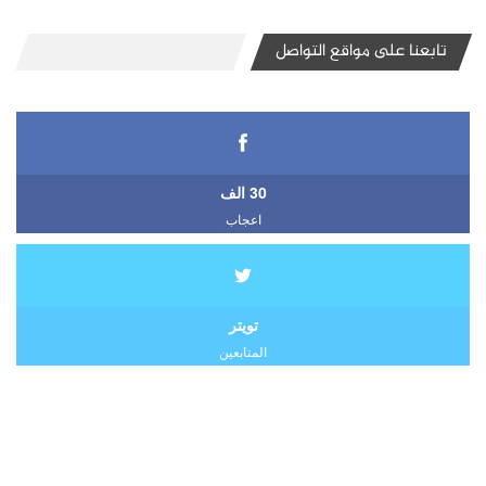
تابعنا على مواقع التواصل
30 الف
اعجاب
تويتر
المتابعين