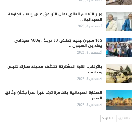
أغسطس 9, 2026
وزير التعليم العالي يعلن التوافق على إنشاء الجامعة
السودانية…
أغسطس 8, 2026
165 مليون جنيه لإطلاق 33 نزيلاً.. و400 سوداني
يغادرون السجون…
أغسطس 8, 2026
بالأرقام.. القوة المشتركة تكشف حصيلة معارك كلبس
وصليعة
أغسطس 8, 2026
السفارة السودانية بالقاهرة تزف خبراً ساراً بشأن وثائق
السفر…
أغسطس 8, 2026
السابق
التالي