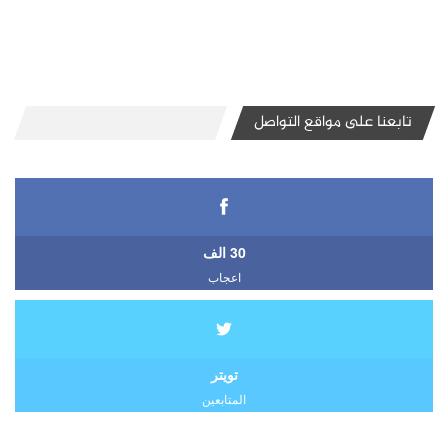
تابعنا على مواقع التواصل
30 الف
اعجاب
تويتر
المتابعين