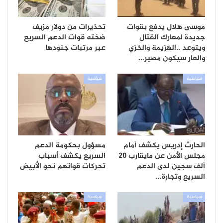
موسى هلال يدفع بقوات
تحذيرات من دولار مزيف
جديدة لمعارك القتال
ضخته قوات الدعم السريع
ويتوعد ..الهزيمة والخزي
عبر مرتبات جنودها
والعار سيكون مصير…
سياسية
سياسية
الحارث إدريس يكشف أمام
مسؤول بحكومة الدعم
مجلس الأمن عن مايقارب 20
السريع يكشف أسباب
ألف سجين لدى الدعم
تحركات قواتهم نحو الأبيض
السريع وتجارة…
سياسية
سياسية