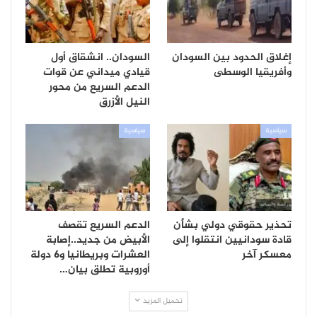
إغلاق الحدود بين السودان
السودان.. انشقاق أول
وأفريقيا الوسطى
قيادي ميداني عن قوات
الدعم السريع من محور
النيل الأزرق
سياسية
سياسية
تحذير حقوقي دولي بشأن
الدعم السريع تقصف
قادة سودانيين انتقلوا إلى
الأبيض من جديد..إصابة
معسكر آخر
العشرات وبريطانيا و6 دولة
أوروبية تطلق بيان…
تحميل المزيد