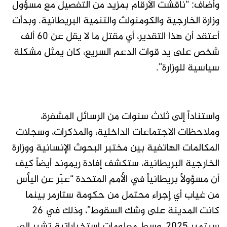
وأضاف: “ناقشتُ الأرقام بمزيد من التفصيل مع مسؤول
وزارة الخارجية والكومنولث والتنمية البريطانية. وبدأت
أعتقد أن هذا التقدير، أي مقتل ما لا يقل عن 60 ألف
شخص على يد قوات الدعم السريع، كان يمثل مشكلة
سياسية للوزارة”.
واستناداً إلى ثلاث سنوات من الرسائل المشفرة،
وملاحظات الاجتماعات الداخلية، والمذكرات، وسجلات
المكالمات الهاتفية بين مختبر البحوث الإنسانية ووزارة
الخارجية البريطانية، ستكشف إفادة ريموند أيضاً كيف
أن مسؤولاً بريطانياً في الأمم المتحدة “عبّر عن اليأس
من غياب أي إجراء محتمل من حكومة ستارمر بينما
كانت المدينة على وشك السقوط”، وذلك في 26
سبتمبر 2025، وسط معلومات استخباراتية تشير إلى