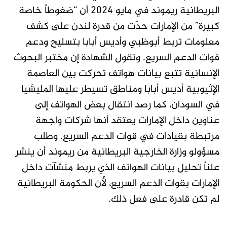
البريطانية ريموند في مايو 2024 أن “ضغوطاً خاصة
كبيرة” من الإمارات حدّت من قدرة لندن على كشف
معلومات تربط أبوظبي وأديس أبابا بتسليح ودعم
قوات الدعم السريع. وتقول الشهادة إن مختبر البحوث
الإنسانية تتبع بيانات هواتف تحركت بين العاصمة
الإثيوبية أديس أبابا ومناطق تسيطر عليها المليشيا
في السودان، كما رصد انتقال بعض الهواتف إلى
عناوين داخل الإمارات يعتقد أنها شركات واجهة
مرتبطة بقيادات في قوات الدعم السريع. وطلب
مسؤولو وزارة الخارجية البريطانية من ريموند أن ينشر
علناً تحليل بيانات الهواتف الذي يربط منشآت داخل
الإمارات بقوات الدعم السريع، لأن الحكومة البريطانية
لم تكن قادرة على فعل ذلك.