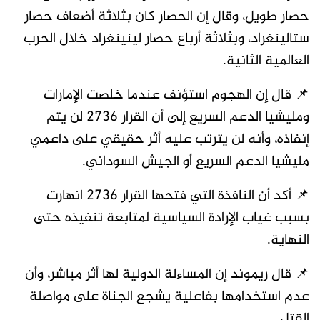
حصار طويل، وقال إن الحصار كان بثلاثة أضعاف حصار
ستالينغراد، وبثلاثة أرباع حصار لينينغراد خلال الحرب
العالمية الثانية.
📌 قال إن الهجوم استؤنف عندما خلصت الإمارات
ومليشيا الدعم السريع إلى أن القرار 2736 لن يتم
إنفاذه، وأنه لن يترتب عليه أثر حقيقي على داعمي
مليشيا الدعم السريع أو الجيش السوداني.
📌 أكد أن النافذة التي فتحها القرار 2736 انهارت
بسبب غياب الإرادة السياسية لمتابعة تنفيذه حتى
النهاية.
📌 قال ريموند إن المساءلة الدولية لها أثر مباشر، وأن
عدم استخدامها بفاعلية يشجع الجناة على مواصلة
القتل.