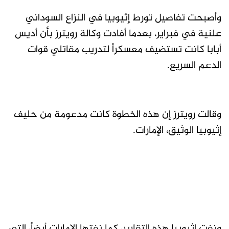
وأصبحت تفاصيل تورط إثيوبيا في النزاع السوداني
علنية في فبراير، بعدما أفادت وكالة رويترز بأن أديس
أبابا كانت تستضيف معسكراً لتدريب مقاتلي قوات
الدعم السريع.
وقالت رويترز إن هذه الخطوة كانت مدعومة من حليف
إثيوبيا الوثيق، الإمارات.
ونفت إثيوبيا هذه التقارير، كما نفتها الإمارات أيضاً، التي