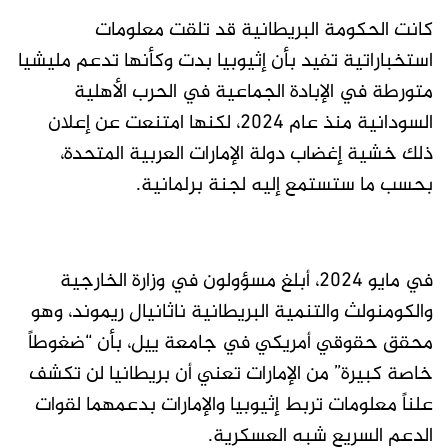
كانت الحكومة البريطانية قد تلقت معلومات
استخباراتية تفيد بأن إثيوبيا بدت وكأنها تدعم مليشيا
متورطة في الإبادة الجماعية في الحرب الأهلية
السودانية منذ عام 2024، لكنها امتنعت عن إعلان
ذلك خشية إغضاب دولة الإمارات العربية المتحدة،
بحسب ما ستستمع إليه لجنة برلمانية.
في مايو 2024، أبلغ مسؤولون في وزارة الخارجية
والكومنولث والتنمية البريطانية ناثانيال ريموند، وهو
محقق حقوقي أمريكي في جامعة ييل، بأن “ضغوطاً
خاصة كبيرة” من الإمارات تعني أن بريطانيا لن تكشف
علناً معلومات تربط إثيوبيا والإمارات بدعمهما لقوات
الدعم السريع شبه العسكرية.