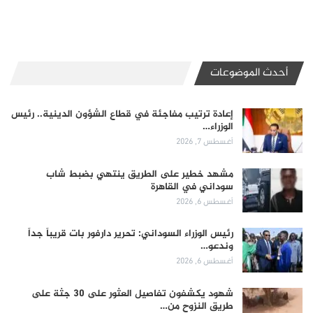
أحدث الموضوعات
إعادة ترتيب مفاجئة في قطاع الشؤون الدينية.. رئيس
الوزراء…
أغسطس 7, 2026
مشهد خطير على الطريق ينتهي بضبط شاب
سوداني في القاهرة
أغسطس 6, 2026
رئيس الوزراء السوداني: تحرير دارفور بات قريباً جداً
وندعو…
أغسطس 6, 2026
شهود يكشفون تفاصيل العثور على 30 جثة على
طريق النزوح من…