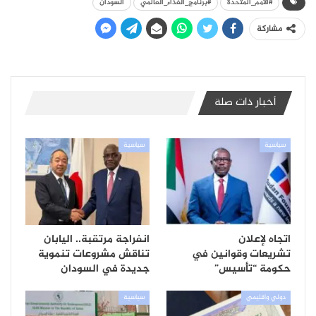
#الأمم_المتحدة
#برنامج_الغذاء_العالمي
السودان
مشاركة
أخبار ذات صلة
سياسية
سياسية
اتجاه لإعلان
انفراجة مرتقبة.. اليابان
تشريعات وقوانين في
تناقش مشروعات تنموية
حكومة “تأسيس”
جديدة في السودان
دولي واقليمي
سياسية