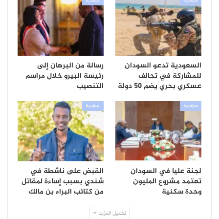
سياسية
سياسية
السعودية تدعو السودان
رسالة من البرهان إلى
للمشاركة في تحالف
رئيسة البيرو خلال مراسم
عسكري بحري يضم 50 دولة
التنصيب
سياسية
سياسية
لجنة عليا في السودان
القبض على ناشطة في
تعتمد مشروع المليون
شندي بسبب إساءة لمقاتل
وحدة سكنية
من كتائب البراء بن مالك
تحميل المزيد