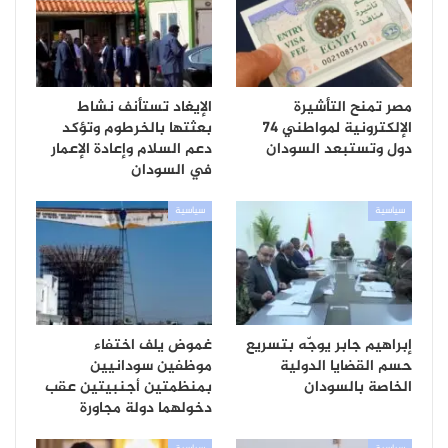
مصر تمنح التأشيرة
الإيغاد تستأنف نشاط
الإلكترونية لمواطني 74
بعثتها بالخرطوم وتؤكد
دول وتستبعد السودان
دعم السلام وإعادة الإعمار
في السودان
سياسية
سياسية
إبراهيم جابر يوجّه بتسريع
غموض يلف اختفاء
حسم القضايا الدولية
موظفين سودانيين
الخاصة بالسودان
بمنظمتين أجنبيتين عقب
دخولهما دولة مجاورة