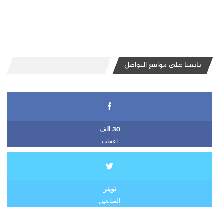
تابعنا على مواقع التواصل
30 الف
اعجاب
تويتر
المتابعين